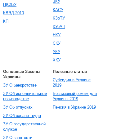
ЗКУ
П(С)БУ
КАСУ
КВЭД-2010
КЗоТУ
КП
КУоАП
НКУ
СКУ
УКУ
ХКУ
Основные Законы
Полезные статьи
Украины
Субсидия в Украине
ЗУ О банкротстве
2019
ЗУ Об исполнительном
Безвизовый режим для
производстве
Украины 2019
ЗУ Об отпусках
Пенсия в Украине 2019
ЗУ Об охране труда
ЗУ О государственной
службе
ЗУ О занятости