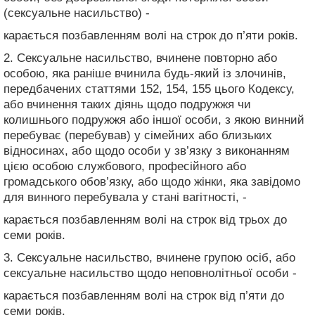
(сексуальне насильство) -
карається позбавленням волі на строк до п’яти років.
2. Сексуальне насильство, вчинене повторно або
особою, яка раніше вчинила будь-який із злочинів,
передбачених статтями 152, 154, 155 цього Кодексу,
або вчинення таких діянь щодо подружжя чи
колишнього подружжя або іншої особи, з якою винний
перебуває (перебував) у сімейних або близьких
відносинах, або щодо особи у зв’язку з виконанням
цією особою службового, професійного або
громадського обов’язку, або щодо жінки, яка завідомо
для винного перебувала у стані вагітності, -
карається позбавленням волі на строк від трьох до
семи років.
3. Сексуальне насильство, вчинене групою осіб, або
сексуальне насильство щодо неповнолітньої особи -
карається позбавленням волі на строк від п’яти до
семи років.