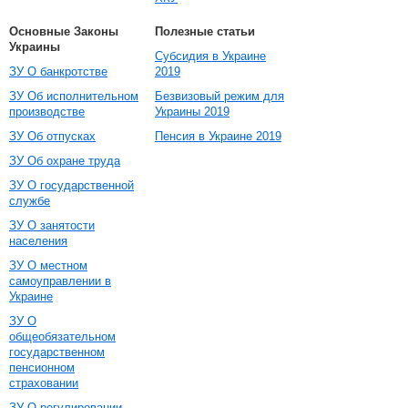
Основные Законы
Полезные статьи
Украины
Субсидия в Украине
ЗУ О банкротстве
2019
ЗУ Об исполнительном
Безвизовый режим для
производстве
Украины 2019
ЗУ Об отпусках
Пенсия в Украине 2019
ЗУ Об охране труда
ЗУ О государственной
службе
ЗУ О занятости
населения
ЗУ О местном
самоуправлении в
Украине
ЗУ О
общеобязательном
государственном
пенсионном
страховании
ЗУ О регулировании