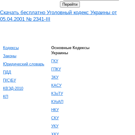
Скачать бесплатно Уголовный кодекс Украины от
05.04.2001 № 2341-III
Кодексы
Основные Кодексы
Украины
Законы
ГКУ
Юридический словарь
ГПКУ
ПДД
ЗКУ
П(С)БУ
КАСУ
КВЭД-2010
КЗоТУ
КП
КУоАП
НКУ
СКУ
УКУ
ХКУ