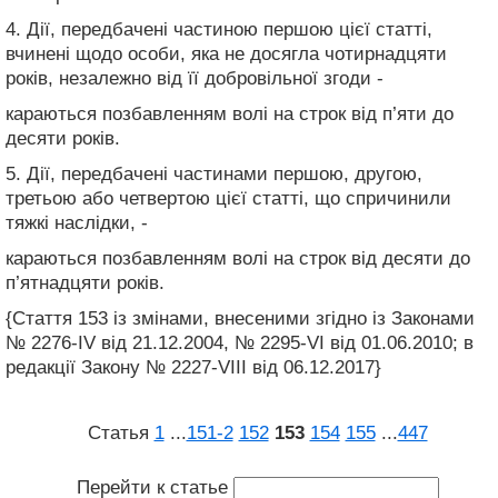
4. Дії, передбачені частиною першою цієї статті,
вчинені щодо особи, яка не досягла чотирнадцяти
років, незалежно від її добровільної згоди -
караються позбавленням волі на строк від п’яти до
десяти років.
5. Дії, передбачені частинами першою, другою,
третьою або четвертою цієї статті, що спричинили
тяжкі наслідки, -
караються позбавленням волі на строк від десяти до
п’ятнадцяти років.
{Стаття 153 із змінами, внесеними згідно із Законами
№ 2276-IV від 21.12.2004, № 2295-VI від 01.06.2010; в
редакції Закону № 2227-VIII від 06.12.2017}
Статья
1
...
151‑2
152
153
154
155
...
447
Перейти к статье