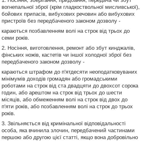
1. Носіння, зберігання, придбання, передача чи збут
вогнепальної зброї (крім гладкоствольної мисливської),
бойових припасів, вибухових речовин або вибухових
пристроїв без передбаченого законом дозволу -
караються позбавленням волі на строк від трьох до
семи років.
2. Носіння, виготовлення, ремонт або збут кинджалів,
фінських ножів, кастетів чи іншої холодної зброї без
передбаченого законом дозволу -
караються штрафом до п'ятдесяти неоподатковуваних
мінімумів доходів громадян або громадськими
роботами на строк від ста двадцяти до двохсот сорока
годин, або арештом на строк від трьох до шести
місяців, або обмеженням волі на строк від двох до
п'яти років, або позбавленням волі на строк до трьох
років.
3. Звільняється від кримінальної відповідальності
особа, яка вчинила злочин, передбачений частинами
першою або другою цієї статті, якщо вона добровільно