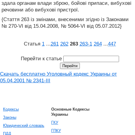
здала органам влади зброю, бойові припаси, вибухові
речовини або вибухові пристрої.
{Стаття 263 із змінами, внесеними згідно із Законами
№ 270-VI від 15.04.2008, № 5064-VI від 05.07.2012}
Статья
1
...
261
262
263
263‑1
264
...
447
Перейти к статье
Скачать бесплатно Уголовный кодекс Украины от
05.04.2001 № 2341-III
Кодексы
Основные Кодексы
Украины
Законы
ГКУ
Юридический словарь
ГПКУ
ПДД