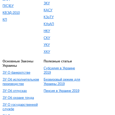
ЗКУ
П(С)БУ
КАСУ
КВЭД-2010
КЗоТУ
КП
КУоАП
НКУ
СКУ
УКУ
ХКУ
Основные Законы
Полезные статьи
Украины
Субсидия в Украине
ЗУ О банкротстве
2019
ЗУ Об исполнительном
Безвизовый режим для
производстве
Украины 2019
ЗУ Об отпусках
Пенсия в Украине 2019
ЗУ Об охране труда
ЗУ О государственной
службе