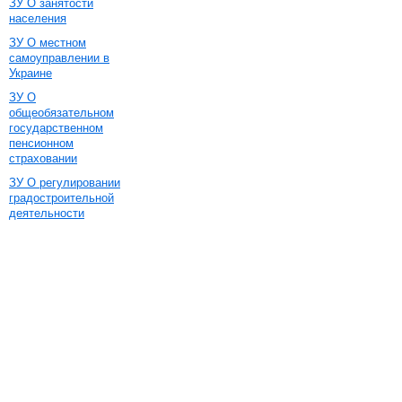
ЗУ О занятости
населения
ЗУ О местном
самоуправлении в
Украине
ЗУ О
общеобязательном
государственном
пенсионном
страховании
ЗУ О регулировании
градостроительной
деятельности