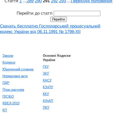
Стаття
1
...
289
290
291
292
293
...
Перехідні положення
Перейти до статті
Скачать бесплатно Господарський процесуальний
кодекс України від 06.11.1991 № 1798-XII
Закони
Основні Кодески
України
Кодекси
ГКУ
Юридичний словник
ЗКУ
Нормативні акти
КАСУ
ПДР
КЗпПУ
План рахунків
ККУ
П(С)БО
КУпАП
КВЕД-2010
ПКУ
КП