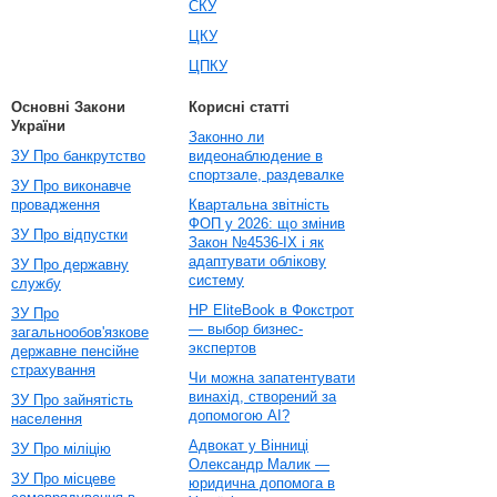
СКУ
ЦКУ
ЦПКУ
Основні Закони
Корисні статті
України
Законно ли
ЗУ Про банкрутство
видеонаблюдение в
спортзале, раздевалке
ЗУ Про виконавче
провадження
Квартальна звітність
ФОП у 2026: що змінив
ЗУ Про відпустки
Закон №4536-IX і як
адаптувати облікову
ЗУ Про державну
систему
службу
HP EliteBook в Фокстрот
ЗУ Про
— выбор бизнес-
загальнообов'язкове
экспертов
державне пенсійне
страхування
Чи можна запатентувати
винахід, створений за
ЗУ Про зайнятість
допомогою AI?
населення
Адвокат у Вінниці
ЗУ Про міліцію
Олександр Малик —
ЗУ Про місцеве
юридична допомога в