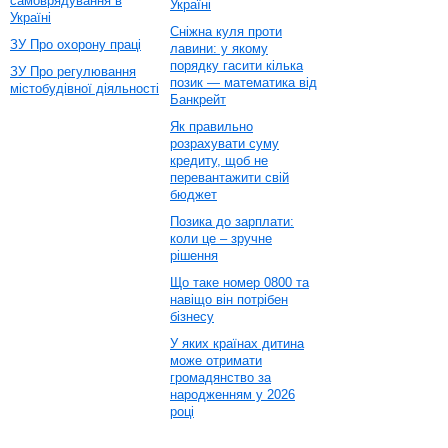
самоврядування в
Україні
Україні
Сніжна куля проти
ЗУ Про охорону праці
лавини: у якому
порядку гасити кілька
ЗУ Про регулювання
позик — математика від
містобудівної діяльності
Банкрейт
Як правильно
розрахувати суму
кредиту, щоб не
перевантажити свій
бюджет
Позика до зарплати:
коли це – зручне
рішення
Що таке номер 0800 та
навіщо він потрібен
бізнесу
У яких країнах дитина
може отримати
громадянство за
народженням у 2026
році