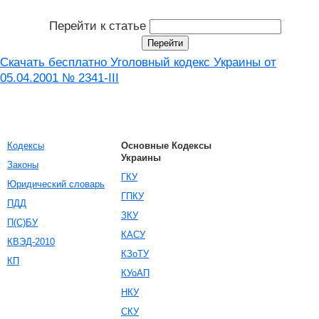
Перейти к статье
Скачать бесплатно Уголовный кодекс Украины от
05.04.2001 № 2341-III
Кодексы
Основные Кодексы
Украины
Законы
ГКУ
Юридический словарь
ГПКУ
ПДД
ЗКУ
П(С)БУ
КАСУ
КВЭД-2010
КЗоТУ
КП
КУоАП
НКУ
СКУ