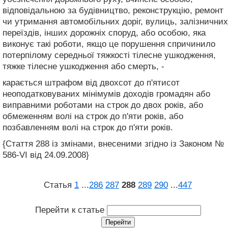
відповідальною за будівництво, реконструкцію, ремонт
чи утримання автомобільних доріг, вулиць, залізничних
переїздів, інших дорожніх споруд, або особою, яка
виконує такі роботи, якщо це порушення спричинило
потерпілому середньої тяжкості тілесне ушкодження,
тяжке тілесне ушкодження або смерть, -
карається штрафом від двохсот до п'ятисот
неоподатковуваних мінімумів доходів громадян або
виправними роботами на строк до двох років, або
обмеженням волі на строк до п'яти років, або
позбавленням волі на строк до п'яти років.
{Стаття 288 із змінами, внесеними згідно із Законом №
586-VI від 24.09.2008}
Статья
1
...
286
287
288
289
290
...
447
Перейти к статье