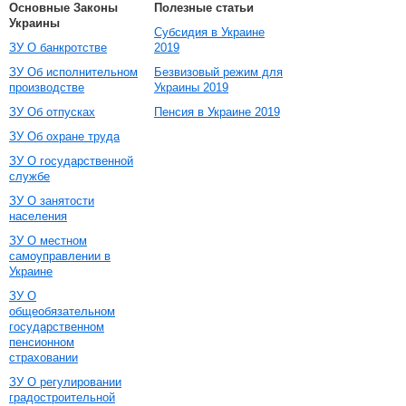
Основные Законы
Полезные статьи
Украины
Субсидия в Украине
ЗУ О банкротстве
2019
ЗУ Об исполнительном
Безвизовый режим для
производстве
Украины 2019
ЗУ Об отпусках
Пенсия в Украине 2019
ЗУ Об охране труда
ЗУ О государственной
службе
ЗУ О занятости
населения
ЗУ О местном
самоуправлении в
Украине
ЗУ О
общеобязательном
государственном
пенсионном
страховании
ЗУ О регулировании
градостроительной