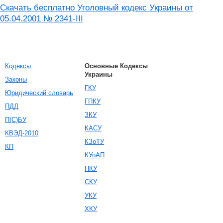
Скачать бесплатно Уголовный кодекс Украины от
05.04.2001 № 2341-III
Кодексы
Основные Кодексы
Украины
Законы
ГКУ
Юридический словарь
ГПКУ
ПДД
ЗКУ
П(С)БУ
КАСУ
КВЭД-2010
КЗоТУ
КП
КУоАП
НКУ
СКУ
УКУ
ХКУ