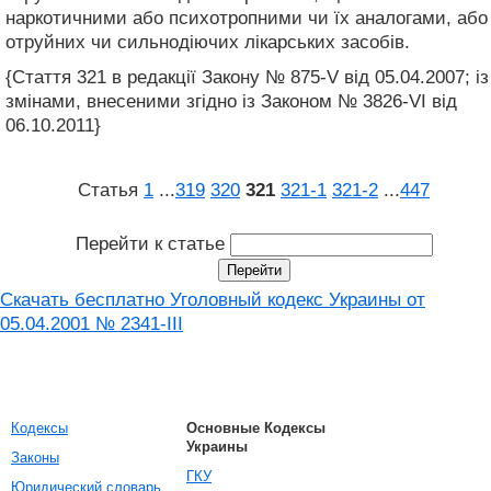
наркотичними або психотропними чи їх аналогами, або
отруйних чи сильнодіючих лікарських засобів.
{Стаття 321 в редакції Закону № 875-V від 05.04.2007; із
змінами, внесеними згідно із Законом № 3826-VI від
06.10.2011}
Статья
1
...
319
320
321
321‑1
321‑2
...
447
Перейти к статье
Скачать бесплатно Уголовный кодекс Украины от
05.04.2001 № 2341-III
Кодексы
Основные Кодексы
Украины
Законы
ГКУ
Юридический словарь