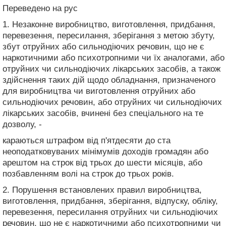
Переведено на рус
1. Незаконне виробництво, виготовлення, придбання,
перевезення, пересилання, зберігання з метою збуту,
збут отруйних або сильнодіючих речовин, що не є
наркотичними або психотропними чи їх аналогами, або
отруйних чи сильнодіючих лікарських засобів, а також
здійснення таких дій щодо обладнання, призначеного
для виробництва чи виготовлення отруйних або
сильнодіючих речовин, або отруйних чи сильнодіючих
лікарських засобів, вчинені без спеціального на те
дозволу, -
караються штрафом від п'ятдесяти до ста
неоподатковуваних мінімумів доходів громадян або
арештом на строк від трьох до шести місяців, або
позбавленням волі на строк до трьох років.
2. Порушення встановлених правил виробництва,
виготовлення, придбання, зберігання, відпуску, обліку,
перевезення, пересилання отруйних чи сильнодіючих
речовин, що не є наркотичними або психотропними чи