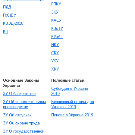
ГПКУ
ПДД
ЗКУ
П(С)БУ
КАСУ
КВЭД-2010
КЗоТУ
КП
КУоАП
НКУ
СКУ
УКУ
ХКУ
Основные Законы
Полезные статьи
Украины
Субсидия в Украине
ЗУ О банкротстве
2019
ЗУ Об исполнительном
Безвизовый режим для
производстве
Украины 2019
ЗУ Об отпусках
Пенсия в Украине 2019
ЗУ Об охране труда
ЗУ О государственной