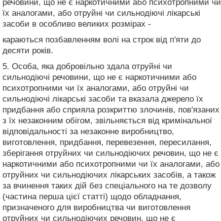
речовини, що не є наркотичними або психотропними чи
їх аналогами, або отруйні чи сильнодіючі лікарські
засоби в особливо великих розмірах -
караються позбавленням волі на строк від п'яти до
десяти років.
5. Особа, яка добровільно здала отруйні чи
сильнодіючі речовини, що не є наркотичними або
психотропними чи їх аналогами, або отруйні чи
сильнодіючі лікарські засоби та вказала джерело їх
придбання або сприяла розкриттю злочинів, пов'язаних
з їх незаконним обігом, звільняється від кримінальної
відповідальності за незаконне виробництво,
виготовлення, придбання, перевезення, пересилання,
зберігання отруйних чи сильнодіючих речовин, що не є
наркотичними або психотропними чи їх аналогами, або
отруйних чи сильнодіючих лікарських засобів, а також
за вчинення таких дій без спеціального на те дозволу
(частина перша цієї статті) щодо обладнання,
призначеного для виробництва чи виготовлення
отруйних чи сильнодіючих речовин, що не є