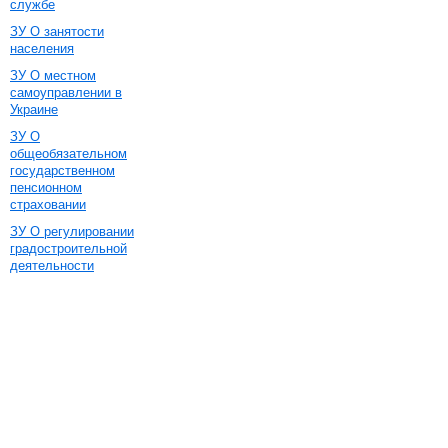
службе
ЗУ О занятости
населения
ЗУ О местном
самоуправлении в
Украине
ЗУ О
общеобязательном
государственном
пенсионном
страховании
ЗУ О регулировании
градостроительной
деятельности