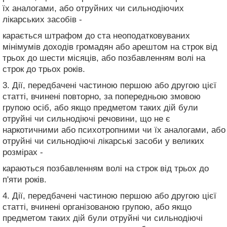
їх аналогами, або отруйних чи сильнодіючих
лікарських засобів -
карається штрафом до ста неоподатковуваних
мінімумів доходів громадян або арештом на строк від
трьох до шести місяців, або позбавленням волі на
строк до трьох років.
3. Дії, передбачені частиною першою або другою цієї
статті, вчинені повторно, за попередньою змовою
групою осіб, або якщо предметом таких дій були
отруйні чи сильнодіючі речовини, що не є
наркотичними або психотропними чи їх аналогами, або
отруйні чи сильнодіючі лікарські засоби у великих
розмірах -
караються позбавленням волі на строк від трьох до
п'яти років.
4. Дії, передбачені частиною першою або другою цієї
статті, вчинені організованою групою, або якщо
предметом таких дій були отруйні чи сильнодіючі