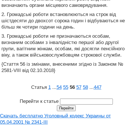
визначають органи місцевого самоврядування.
2. Громадські роботи встановлюються на строк від
шістдесяти до двохсот сорока годин і відбуваються не
більш як чотири години на день.
3. Громадські роботи не призначаються особам,
визнаним особами з інвалідністю першої або другої
групи, вагітним жінкам, особам, які досягли пенсійного
віку, а також військовослужбовцям строкової служби.
{Стаття 56 із змінами, внесеними згідно із Законом №
2581-VIII від 02.10.2018}
Статья
1
...
54
55
56
57
58
...
447
Перейти к статье
Скачать бесплатно Уголовный кодекс Украины от
05.04.2001 № 2341-III