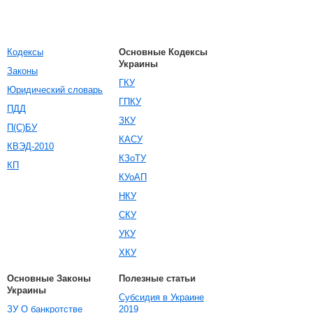
Кодексы
Основные Кодексы
Украины
Законы
ГКУ
Юридический словарь
ГПКУ
ПДД
ЗКУ
П(С)БУ
КАСУ
КВЭД-2010
КЗоТУ
КП
КУоАП
НКУ
СКУ
УКУ
ХКУ
Основные Законы
Полезные статьи
Украины
Субсидия в Украине
ЗУ О банкротстве
2019