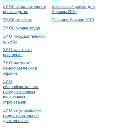
ЗУ Об исполнительном
Безвизовый режим для
производстве
Украины 2019
ЗУ Об отпусках
Пенсия в Украине 2019
ЗУ Об охране труда
ЗУ О государственной
службе
ЗУ О занятости
населения
ЗУ О местном
самоуправлении в
Украине
ЗУ О
общеобязательном
государственном
пенсионном
страховании
ЗУ О регулировании
градостроительной
деятельности