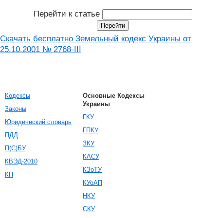
Перейти к статье
Скачать бесплатно Земельный кодекс Украины от
25.10.2001 № 2768-III
Кодексы
Основные Кодексы
Украины
Законы
ГКУ
Юридический словарь
ГПКУ
ПДД
ЗКУ
П(С)БУ
КАСУ
КВЭД-2010
КЗоТУ
КП
КУоАП
НКУ
СКУ