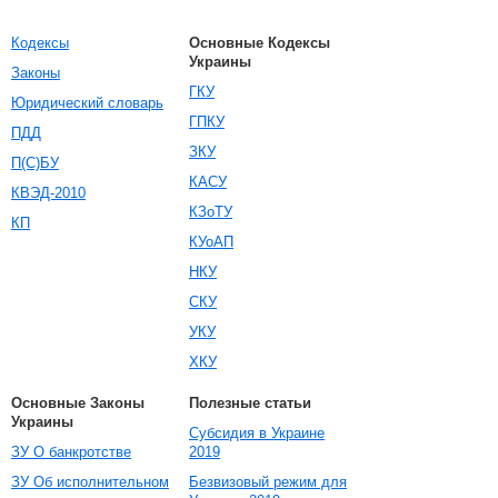
Кодексы
Основные Кодексы
Украины
Законы
ГКУ
Юридический словарь
ГПКУ
ПДД
ЗКУ
П(С)БУ
КАСУ
КВЭД-2010
КЗоТУ
КП
КУоАП
НКУ
СКУ
УКУ
ХКУ
Основные Законы
Полезные статьи
Украины
Субсидия в Украине
ЗУ О банкротстве
2019
ЗУ Об исполнительном
Безвизовый режим для