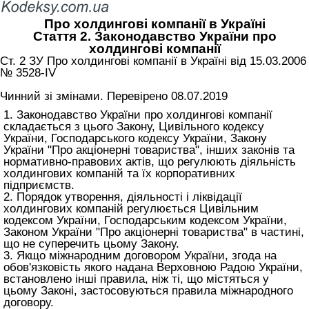
Про холдингові компанії в Україні
Стаття 2. Законодавство України про
холдингові компанії
Ст. 2 ЗУ Про холдингові компанії в Україні вiд 15.03.2006
№ 3528-IV
Чинний зі змінами. Перевірено 08.07.2019
1. Законодавство України про холдингові компанії
складається з цього Закону,
Цивільного кодексу
України
,
Господарського кодексу України
,
Закону
України "Про акціонерні товариства"
, інших законів та
нормативно-правових актів, що регулюють діяльність
холдингових компаній та їх корпоративних
підприємств.
2. Порядок утворення, діяльності і ліквідації
холдингових компаній регулюється
Цивільним
кодексом України
,
Господарським кодексом України
,
Законом України "Про акціонерні товариства"
в частині,
що не суперечить цьому Закону.
3. Якщо міжнародним договором України, згода на
обов'язковість якого надана Верховною Радою України,
встановлено інші правила, ніж ті, що містяться у
цьому Законі, застосовуються правила міжнародного
договору.