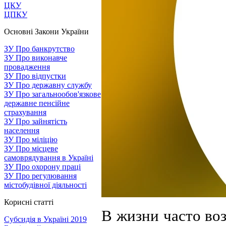
ЦКУ
ЦПКУ
Основні Закони України
ЗУ Про банкрутство
ЗУ Про виконавче
провадження
ЗУ Про відпустки
ЗУ Про державну службу
ЗУ Про загальнообов'язкове
державне пенсійне
страхування
ЗУ Про зайнятість
населення
ЗУ Про міліцію
ЗУ Про місцеве
самоврядування в Україні
ЗУ Про охорону праці
ЗУ Про регулювання
містобудівної діяльності
Корисні статті
В жизни часто во
Субсидія в Україні 2019