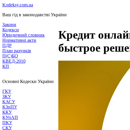
Kodeksy.com.ua
Ваш гід в законодавстві України
Закони
Кодекси
Кредит онлай
Юридичний словник
Нормативні акти
быстрое реше
ПДР
План рахунків
П(С)БО
КВЕД-2010
КП
Основні Кодески України
ГКУ
ЗКУ
КАСУ
КЗпПУ
ККУ
КУпАП
ПКУ
СКУ