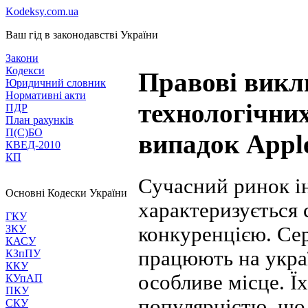
Kodeksy.com.ua
Ваш гід в законодавстві України
Закони
Кодекси
Правові викл
Юридичний словник
Нормативні акти
технологічних
ПДР
План рахунків
П(С)БО
випадок Appl
КВЕД-2010
КП
Сучасний ринок і
Основні Кодески України
характеризується
ГКУ
конкуренцією. Сер
ЗКУ
КАСУ
працюють на укра
КЗпПУ
ККУ
особливе місце. Ї
КУпАП
ПКУ
популярністю, що
СКУ