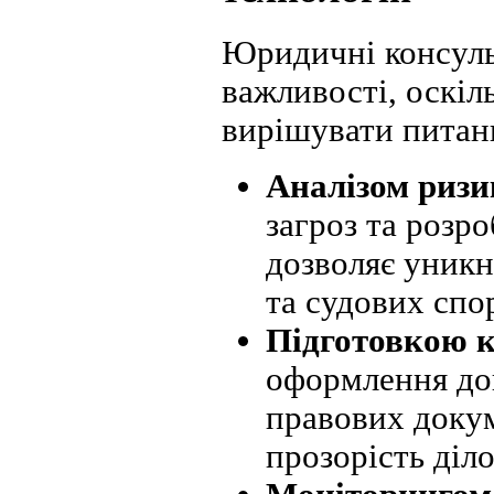
Юридичні консульт
важливості, оскіл
вирішувати питанн
Аналізом ризи
загроз та розро
дозволяє уникн
та судових спор
Підготовкою к
оформлення дог
правових докум
прозорість діл