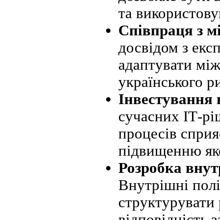
та використову
Співпраця з 
досвідом з екс
адаптувати між
українського р
Інвестування в
сучасних ІТ-рі
процесів сприя
підвищенню яко
Розробка внут
Внутрішні полі
структурувати 
відповідність 