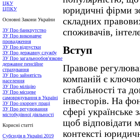
ЦКУ
юридичні фірми з
ЦПКУ
складних правових
Основні Закони України
споживачів, інтел
ЗУ Про банкрутство
ЗУ Про виконавче
провадження
Вступ
ЗУ Про відпустки
ЗУ Про державну службу
ЗУ Про загальнообов'язкове
державне пенсійне
Правове регулюва
страхування
ЗУ Про зайнятість
компаній є ключо
населення
ЗУ Про міліцію
стабільності та до
ЗУ Про місцеве
самоврядування в Україні
інвесторів. На фо
ЗУ Про охорону праці
ЗУ Про регулювання
сфері українське 
містобудівної діяльності
щоб відповідати 
Корисні статті
контексті юридич
Субсидія в Україні 2019