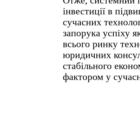
Отже, системний 
інвестиції в підв
сучасних техноло
запорука успіху як
всього ринку техно
юридичних консул
стабільного еконо
фактором у сучас