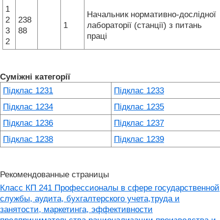
1
Начальник нормативно-дослідної
2
238
1
лабораторії (станції) з питань
3
88
праці
2
Суміжні категорії
Підклас 1231
Підклас 1233
Підклас 1234
Підклас 1235
Підклас 1236
Підклас 1237
Підклас 1238
Підклас 1239
Рекомендованные страницы
Класс КП 241 Профессионалы в сфере государственной
службы, аудита, бухгалтерского учета,труда и
занятости, маркетинга, эффективности