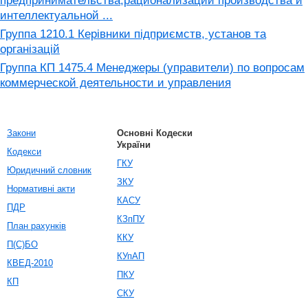
предпринимательства,рационализации производства и
интеллектуальной ...
Группа 1210.1 Керівники підприємств, установ та
організацій
Группа КП 1475.4 Менеджеры (управители) по вопросам
коммерческой деятельности и управления
Закони
Основні Кодески
України
Кодекси
ГКУ
Юридичний словник
ЗКУ
Нормативні акти
КАСУ
ПДР
КЗпПУ
План рахунків
ККУ
П(С)БО
КУпАП
КВЕД-2010
ПКУ
КП
СКУ