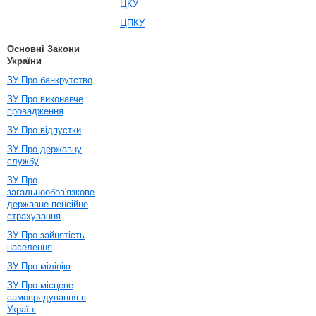
ЦКУ
ЦПКУ
Основні Закони
України
ЗУ Про банкрутство
ЗУ Про виконавче
провадження
ЗУ Про відпустки
ЗУ Про державну
службу
ЗУ Про
загальнообов'язкове
державне пенсійне
страхування
ЗУ Про зайнятість
населення
ЗУ Про міліцію
ЗУ Про місцеве
самоврядування в
Україні