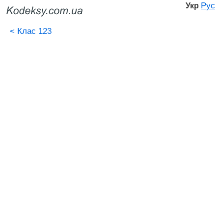
Рус
Укр
<
Клас 123