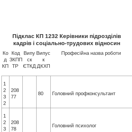
Підклас КП 1232 Керівники підрозділів
кадрів і соціально-трудових відносин
Ко
Код
Випу
Випус
Професійна назва роботи
д
ЗКПП
ск
к
КП
ТР
ЄТКД
ДКХП
1
2
208
80
Головний профконсультант
3
77
2
1
2
208
Головний психолог
3
78