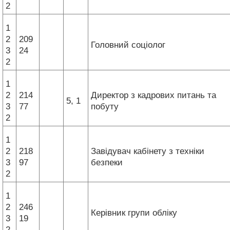
2
1
2
209
Головний соціолог
3
24
2
1
2
214
Директор з кадрових питань та
5, 1
3
77
побуту
2
1
2
218
Завідувач кабінету з техніки
3
97
безпеки
2
1
2
246
Керівник групи обліку
3
19
2