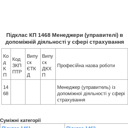
Підклас КП 1468 Менеджери (управителі) в
допоміжній діяльності у сфері страхування
Ко
Випу
Випу
Код
д
ск
ск
ЗКП
Професійна назва роботи
К
ЄТК
ДКХ
ПТР
П
Д
П
14
Менеджер (управитель) із
68
допоміжної діяльності у сфері
страхування
Суміжні категорії