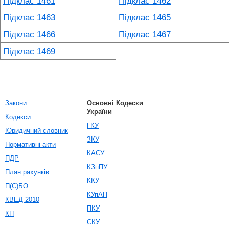
Підклас 1461
Підклас 1462
Підклас 1463
Підклас 1465
Підклас 1466
Підклас 1467
Підклас 1469
Закони
Основні Кодески
України
Кодекси
ГКУ
Юридичний словник
ЗКУ
Нормативні акти
КАСУ
ПДР
КЗпПУ
План рахунків
ККУ
П(С)БО
КУпАП
КВЕД-2010
ПКУ
КП
СКУ