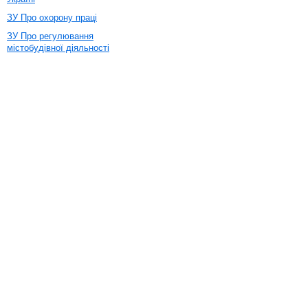
ЗУ Про охорону праці
ЗУ Про регулювання
містобудівної діяльності