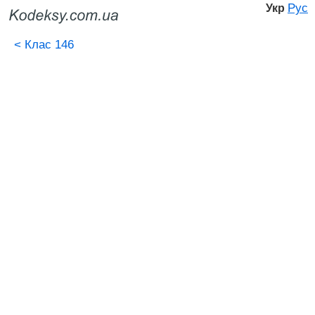
Рус
Укр
<
Клас 146