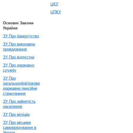
ЦКУ
ЦПКУ
Основні Закони
України
ЗУ Про банкрутство
ЗУ Про виконавче
провадження
ЗУ Про відпустки
ЗУ Про державну
службу
ЗУ Про
загальнообов'язкове
державне пенсійне
страхування
ЗУ Про зайнятість
населення
ЗУ Про міліцію
ЗУ Про місцеве
самоврядування в
Україні