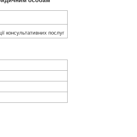
юридичним особам
ції консультативних послуг