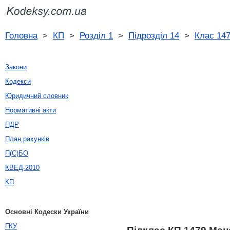
Головна
>
КП
>
Розділ 1
>
Підрозділ 14
>
Клас 14
Закони
Кодекси
Юридичний словник
Нормативні акти
ПДР
План рахунків
П(С)БО
КВЕД-2010
КП
Основні Кодески України
ГКУ