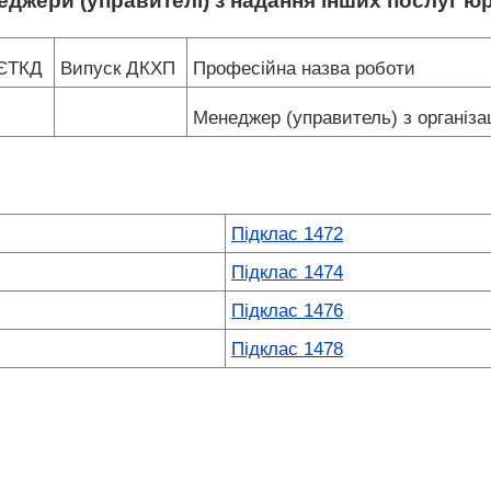
еджери (управителі) з надання інших послуг 
 ЄТКД
Випуск ДКХП
Професійна назва роботи
Менеджер (управитель) з організа
Підклас 1472
Підклас 1474
Підклас 1476
Підклас 1478