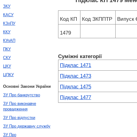
Підклас КП 1479 Мен
ЗКУ
КАСУ
Код КП
Код ЗКППТР
Випуск
КЗпПУ
ККУ
1479
КУпАП
ПКУ
Суміжні категорії
СКУ
Підклас 1471
ЦКУ
ЦПКУ
Підклас 1473
Підклас 1475
Основні Закони України
ЗУ Про банкрутство
Підклас 1477
ЗУ Про виконавче
провадження
ЗУ Про відпустки
ЗУ Про державну службу
ЗУ Про