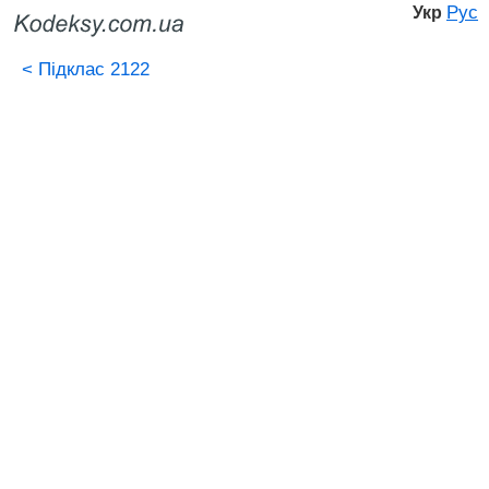
Рус
Укр
<
Підклас 2122