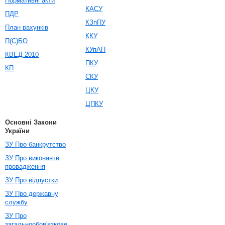
Нормативні акти
КАСУ
ПДР
КЗпПУ
План рахунків
ККУ
П(С)БО
КУпАП
КВЕД-2010
ПКУ
КП
СКУ
ЦКУ
ЦПКУ
Основні Закони
України
ЗУ Про банкрутство
ЗУ Про виконавче
провадження
ЗУ Про відпустки
ЗУ Про державну
службу
ЗУ Про
загальнообов'язкове