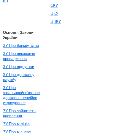
КП
СКУ
ЦКУ
ЦПКУ
Основні Закони
України
ЗУ Про банкрутство
ЗУ Про виконавче
провадження
ЗУ Про відпустки
ЗУ Про державну
службу
ЗУ Про
загальнообов'язкове
державне пенсійне
страхування
ЗУ Про зайнятість
населення
ЗУ Про міліцію
ЗУ Про місцеве