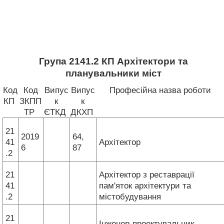
Група 2141.2 КП Архітектори та
планувальники міст
Код
Код
Випус
Випус
Професійна назва роботи
КП
ЗКПП
к
к
ТР
ЄТКД
ДКХП
21
2019
64,
41
Архітектор
6
87
.2
21
Архітектор з реставрації
41
пам'яток архітектури та
.2
містобудування
21
Інженер-проектувальник