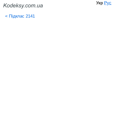
Рус
Укр
<
Підклас 2141