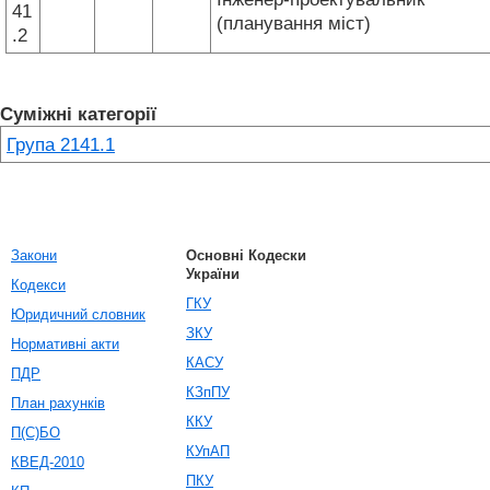
41
(планування міст)
.2
Суміжні категорії
Група 2141.1
Закони
Основні Кодески
України
Кодекси
ГКУ
Юридичний словник
ЗКУ
Нормативні акти
КАСУ
ПДР
КЗпПУ
План рахунків
ККУ
П(С)БО
КУпАП
КВЕД-2010
ПКУ