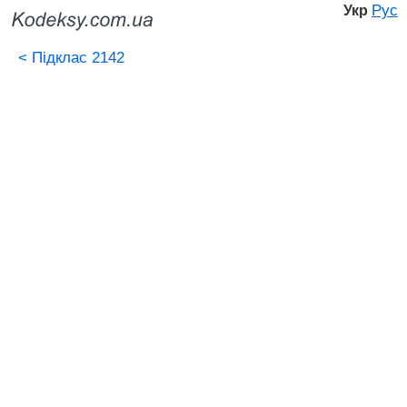
Рус
Укр
<
Підклас 2142