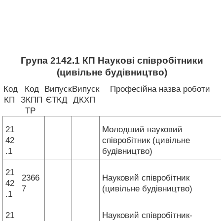
Група 2142.1 КП Наукові співробітники
(цивільне будівництво)
Код
Код
Випуск
Випуск
Професійна назва роботи
КП
ЗКПП
ЄТКД
ДКХП
ТР
21
Молодший науковий
42
співробітник (цивільне
.1
будівництво)
21
2366
Науковий співробітник
42
7
(цивільне будівництво)
.1
21
Науковий співробітник-