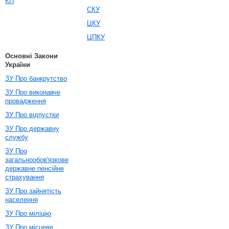
КП
СКУ
ЦКУ
ЦПКУ
Основні Закони
України
ЗУ Про банкрутство
ЗУ Про виконавче
провадження
ЗУ Про відпустки
ЗУ Про державну
службу
ЗУ Про
загальнообов'язкове
державне пенсійне
страхування
ЗУ Про зайнятість
населення
ЗУ Про міліцію
ЗУ Про місцеве