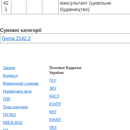
42
консультант (цивільне
.1
будівництво)
Суміжні категорії
Група 2142.2
Закони
Основні Кодески
України
Кодекси
ГКУ
Юридичний словник
ЗКУ
Нормативні акти
КАСУ
ПДР
КЗпПУ
План рахунків
ККУ
П(С)БО
КУпАП
КВЕД-2010
ПКУ