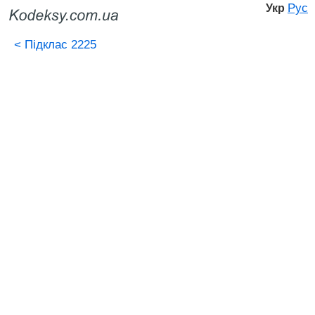
Рус
Укр
<
Підклас 2225