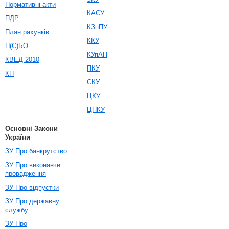
Нормативні акти
КАСУ
ПДР
КЗпПУ
План рахунків
ККУ
П(С)БО
КУпАП
КВЕД-2010
ПКУ
КП
СКУ
ЦКУ
ЦПКУ
Основні Закони
України
ЗУ Про банкрутство
ЗУ Про виконавче
провадження
ЗУ Про відпустки
ЗУ Про державну
службу
ЗУ Про