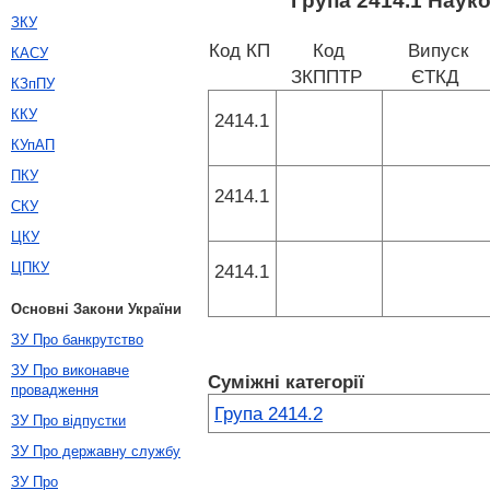
Група 2414.1 Науко
ЗКУ
Код КП
Код
Випуск
КАСУ
ЗКППТР
ЄТКД
КЗпПУ
ККУ
2414.1
КУпАП
ПКУ
2414.1
СКУ
ЦКУ
ЦПКУ
2414.1
Основні Закони України
ЗУ Про банкрутство
ЗУ Про виконавче
Суміжні категорії
провадження
Група 2414.2
ЗУ Про відпустки
ЗУ Про державну службу
ЗУ Про