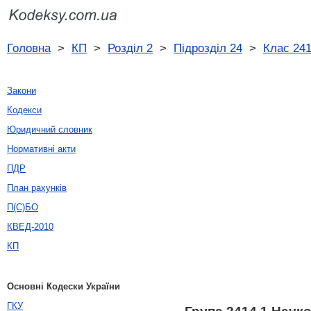
Головна
>
КП
>
Розділ 2
>
Підрозділ 24
>
Клас 24
Закони
Кодекси
Юридичний словник
Нормативні акти
ПДР
План рахунків
П(С)БО
КВЕД-2010
КП
Основні Кодески України
ГКУ