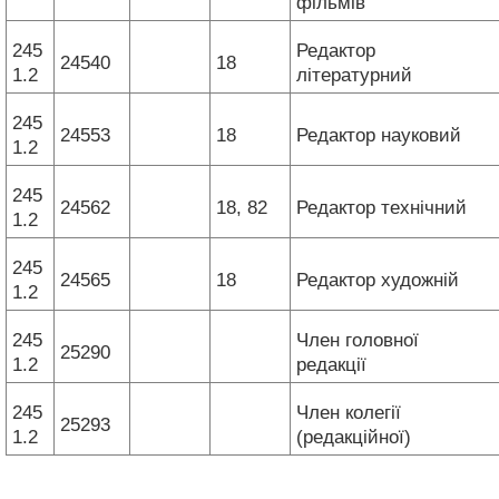
фільмів
245
Редактор
24540
18
1.2
літературний
245
24553
18
Редактор науковий
1.2
245
24562
18, 82
Редактор технічний
1.2
245
24565
18
Редактор художній
1.2
245
Член головної
25290
1.2
редакції
245
Член колегії
25293
1.2
(редакційної)