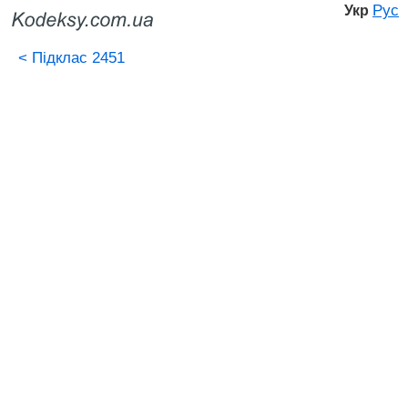
Рус
Укр
<
Підклас 2451