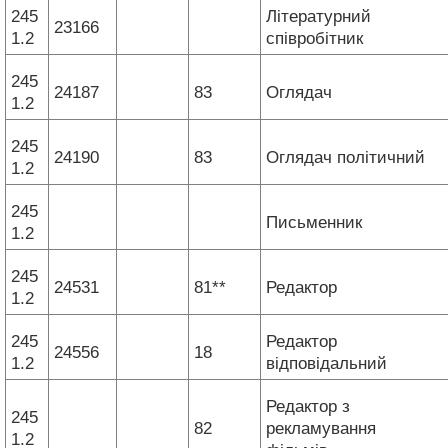
245
Літературний
23166
1.2
співробітник
245
24187
83
Оглядач
1.2
245
24190
83
Оглядач політичний
1.2
245
Письменник
1.2
245
24531
81**
Редактор
1.2
245
Редактор
24556
18
1.2
відповідальний
Редактор з
245
82
рекламування
1.2