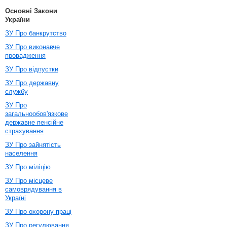
Основні Закони
України
ЗУ Про банкрутство
ЗУ Про виконавче
провадження
ЗУ Про відпустки
ЗУ Про державну
службу
ЗУ Про
загальнообов'язкове
державне пенсійне
страхування
ЗУ Про зайнятість
населення
ЗУ Про міліцію
ЗУ Про місцеве
самоврядування в
Україні
ЗУ Про охорону праці
ЗУ Про регулювання