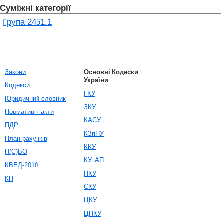
Суміжні категорії
Група 2451.1
Закони
Основні Кодески
України
Кодекси
ГКУ
Юридичний словник
ЗКУ
Нормативні акти
КАСУ
ПДР
КЗпПУ
План рахунків
ККУ
П(С)БО
КУпАП
КВЕД-2010
ПКУ
КП
СКУ
ЦКУ
ЦПКУ