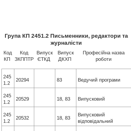
Група КП 2451.2 Письменники, редактори та
журналісти
Код
Код
Випуск
Випуск
Професійна назва
КП
ЗКППТР
ЄТКД
ДКХП
роботи
245
20294
83
Ведучий програми
1.2
245
20529
18, 83
Випусковий
1.2
245
Випусковий
20532
18, 83
1.2
відповідальний