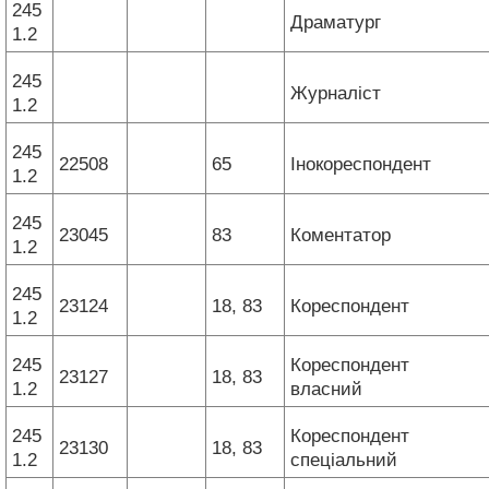
245
Драматург
1.2
245
Журналіст
1.2
245
22508
65
Інокореспондент
1.2
245
23045
83
Коментатор
1.2
245
23124
18, 83
Кореспондент
1.2
245
Кореспондент
23127
18, 83
1.2
власний
245
Кореспондент
23130
18, 83
1.2
спеціальний