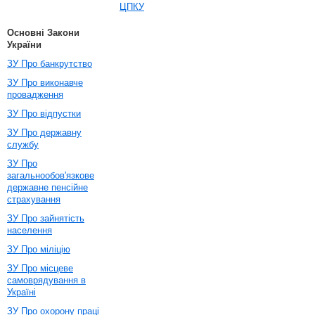
ЦПКУ
Основні Закони
України
ЗУ Про банкрутство
ЗУ Про виконавче
провадження
ЗУ Про відпустки
ЗУ Про державну
службу
ЗУ Про
загальнообов'язкове
державне пенсійне
страхування
ЗУ Про зайнятість
населення
ЗУ Про міліцію
ЗУ Про місцеве
самоврядування в
Україні
ЗУ Про охорону праці