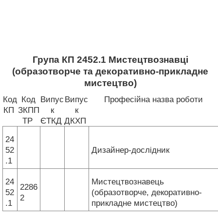
Група КП 2452.1 Мистецтвознавці
(образотворче та декоративно-прикладне
мистецтво)
Код
Код
Випус
Випус
Професійна назва роботи
КП
ЗКПП
к
к
ТР
ЄТКД
ДКХП
24
52
Дизайнер-дослідник
.1
24
Мистецтвознавець
2286
52
(образотворче, декоративно-
2
.1
прикладне мистецтво)