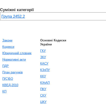
Суміжні категорії
Група 2452.2
Закони
Основні Кодески
України
Кодекси
ГКУ
Юридичний словник
ЗКУ
Нормативні акти
КАСУ
ПДР
КЗпПУ
План рахунків
ККУ
П(С)БО
КУпАП
КВЕД-2010
ПКУ
КП
СКУ
ЦКУ