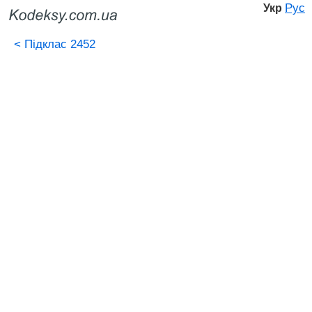
Рус
Укр
<
Підклас 2452