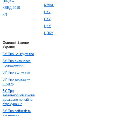
П(С)БО
КУпАП
КВЕД-2010
ПКУ
КП
СКУ
ЦКУ
ЦПКУ
Основні Закони
України
ЗУ Про банкрутство
ЗУ Про виконавче
провадження
ЗУ Про відпустки
ЗУ Про державну
службу
ЗУ Про
загальнообов'язкове
державне пенсійне
страхування
ЗУ Про зайнятість
населення