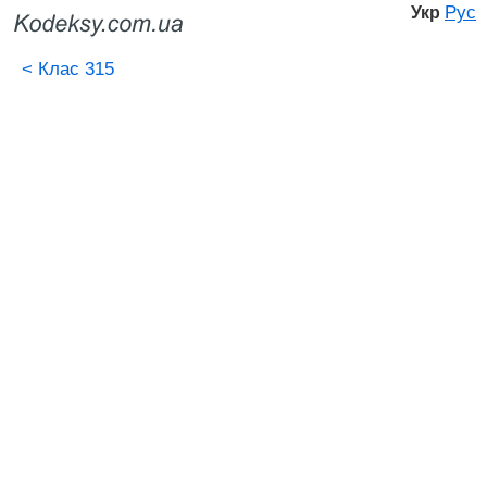
Рус
Укр
<
Клас 315