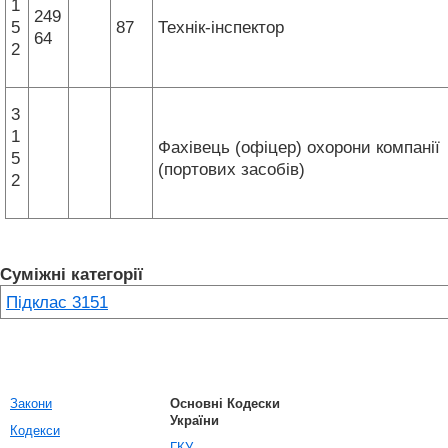
1
249
5
87
Технік-інспектор
64
2
3
1
Фахівець (офіцер) охорони компанії
5
(портових засобів)
2
Суміжні категорії
Підклас 3151
Закони
Основні Кодески
України
Кодекси
ГКУ