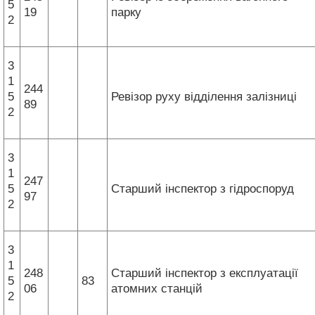
5
19
парку
2
3
1
244
5
Ревізор руху відділення залізниці
89
2
3
1
247
5
Старший інспектор з гідроспоруд
97
2
3
1
248
Старший інспектор з експлуатації
5
83
06
атомних станцій
2