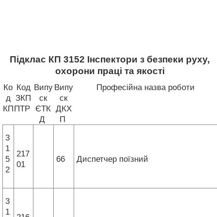
Підклас КП 3152 Інспектори з безпеки руху,
охорони праці та якості
Ко
Код
Випу
Випу
Професійна назва роботи
д
ЗКП
ск
ск
КП
ПТР
ЄТК
ДКХ
Д
П
3
1
217
5
66
Диспетчер поїзний
01
2
3
1