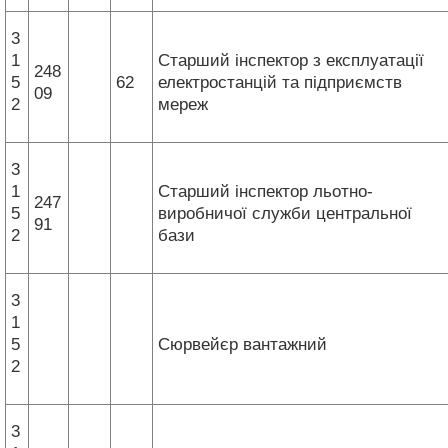
3
1
Старший інспектор з експлуатації
248
5
62
електростанцій та підприємств
09
2
мереж
3
1
Старший інспектор льотно-
247
5
виробничої служби центральної
91
2
бази
3
1
5
Сюрвейєр вантажний
2
3