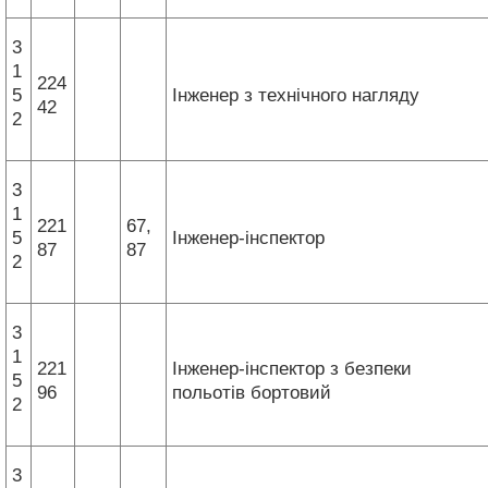
3
1
224
5
Інженер з технічного нагляду
42
2
3
1
221
67,
5
Інженер-інспектор
87
87
2
3
1
221
Інженер-інспектор з безпеки
5
96
польотів бортовий
2
3