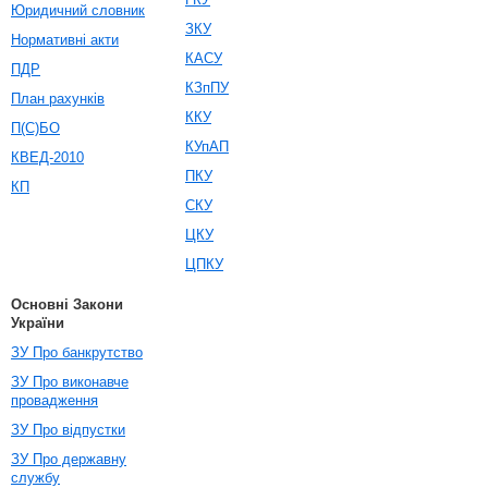
Юридичний словник
ЗКУ
Нормативні акти
КАСУ
ПДР
КЗпПУ
План рахунків
ККУ
П(С)БО
КУпАП
КВЕД-2010
ПКУ
КП
СКУ
ЦКУ
ЦПКУ
Основні Закони
України
ЗУ Про банкрутство
ЗУ Про виконавче
провадження
ЗУ Про відпустки
ЗУ Про державну
службу