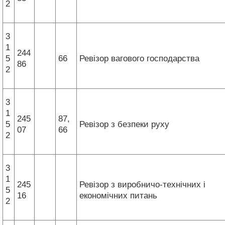
2
3
1
244
5
66
Ревізор вагового господарства
86
2
3
1
245
87,
5
Ревізор з безпеки руху
07
66
2
3
1
245
Ревізор з виробничо-технічних і
5
16
економічних питань
2