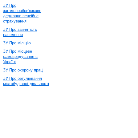
ЗУ Про
загальнообов'язкове
державне пенсійне
страхування
ЗУ Про зайнятість
населення
ЗУ Про міліцію
ЗУ Про місцеве
самоврядування в
Україні
ЗУ Про охорону праці
ЗУ Про регулювання
містобудівної діяльності