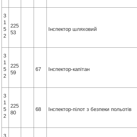
3
1
225
5
Інспектор шляховий
53
2
3
1
225
5
67
Інспектор-капітан
59
2
3
1
225
5
68
Інспектор-пілот з безпеки польотів
80
2
3