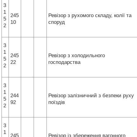
3
1
245
Ревізор з рухомого складу, колії та
5
10
споруд
2
3
1
245
Ревізор з холодильного
5
22
господарства
2
3
1
244
Ревізор залізничний з безпеки руху
5
92
поїздів
2
3
1
245
Ревізор із збереження вагонного