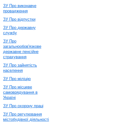
ЗУ Про виконавче
провадження
ЗУ Про відпустки
ЗУ Про державну
службу
ЗУ Про
загальнообов'язкове
державне пенсійне
страхування
ЗУ Про зайнятість
населення
ЗУ Про міліцію
ЗУ Про місцеве
самоврядування в
Україні
ЗУ Про охорону праці
ЗУ Про регулювання
містобудівної діяльності