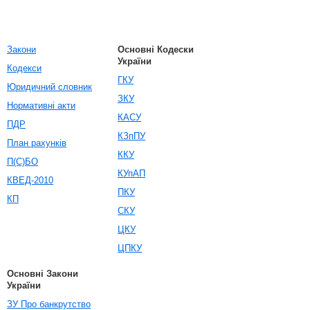
Закони
Основні Кодески
України
Кодекси
ГКУ
Юридичний словник
ЗКУ
Нормативні акти
КАСУ
ПДР
КЗпПУ
План рахунків
ККУ
П(С)БО
КУпАП
КВЕД-2010
ПКУ
КП
СКУ
ЦКУ
ЦПКУ
Основні Закони
України
ЗУ Про банкрутство