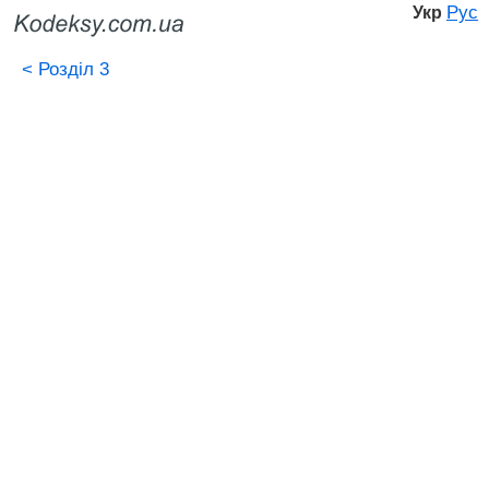
Рус
Укр
<
Розділ 3