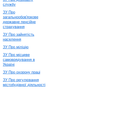
службу
ЗУ Про
загальнообов'язкове
державне пенсійне
страхування
ЗУ Про зайнятість
населення
ЗУ Про міліцію
ЗУ Про місцеве
самоврядування в
Україні
ЗУ Про охорону праці
ЗУ Про регулювання
містобудівної діяльності