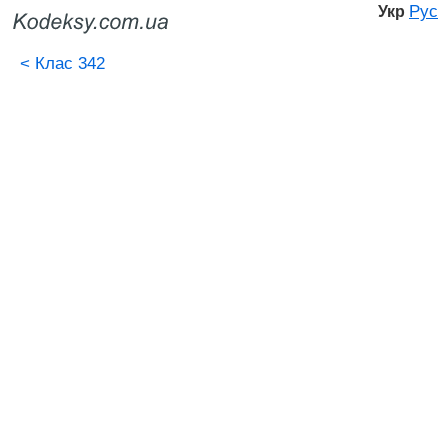
Рус
Укр
<
Клас 342