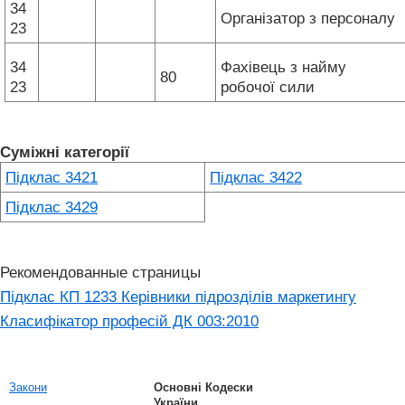
34
Організатор з персоналу
23
34
Фахівець з найму
80
23
робочої сили
Суміжні категорії
Підклас 3421
Підклас 3422
Підклас 3429
Рекомендованные страницы
Підклас КП 1233 Керівники підрозділів маркетингу
Класифікатор професій ДК 003:2010
Закони
Основні Кодески
України