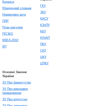
Кодекси
ГКУ
Юридичний словник
ЗКУ
Нормативні акти
КАСУ
ПДР
КЗпПУ
План рахунків
ККУ
П(С)БО
КУпАП
КВЕД-2010
ПКУ
КП
СКУ
ЦКУ
ЦПКУ
Основні Закони
України
ЗУ Про банкрутство
ЗУ Про виконавче
провадження
ЗУ Про відпустки
ЗУ Про державну