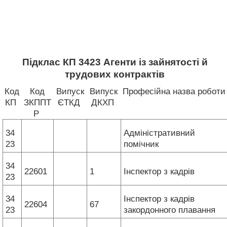
Підклас КП 3423 Агенти із зайнятості й
трудових контрактів
Код
Код
Випуск
Випуск
Професійна назва роботи
КП
ЗКППТ
ЄТКД
ДКХП
Р
34
Адміністративний
23
помічник
34
22601
1
Інспектор з кадрів
23
34
Інспектор з кадрів
22604
67
23
закордонного плавання