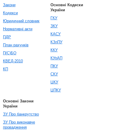
Закони
Основні Кодески
України
Кодекси
ГКУ
Юридичний словник
ЗКУ
Нормативні акти
КАСУ
ПДР
КЗпПУ
План рахунків
ККУ
П(С)БО
КУпАП
КВЕД-2010
ПКУ
КП
СКУ
ЦКУ
ЦПКУ
Основні Закони
України
ЗУ Про банкрутство
ЗУ Про виконавче
провадження