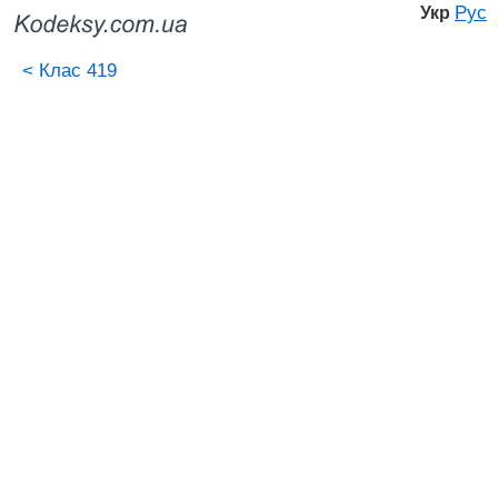
Рус
Укр
<
Клас 419