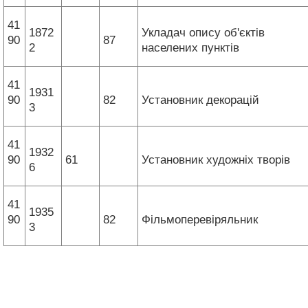
41
1872
Укладач опису об'єктів
90
87
2
населених пунктів
41
1931
90
82
Установник декорацій
3
41
1932
90
61
Установник художніх творів
6
41
1935
90
82
Фільмоперевіряльник
3