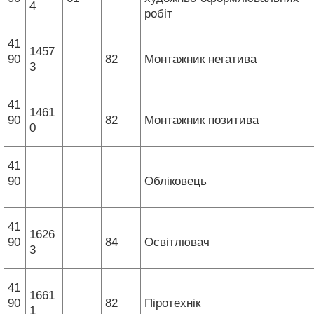
4
робіт
41
1457
90
82
Монтажник негатива
3
41
1461
90
82
Монтажник позитива
0
41
90
Обліковець
41
1626
90
84
Освітлювач
3
41
1661
90
82
Піротехнік
1