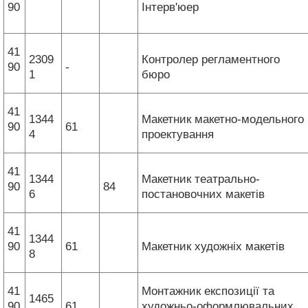
90
Інтерв'юер
41
2309
Контролер регламентного
90
-
1
бюро
41
1344
Макетник макетно-модельного
90
61
4
проектування
41
1344
Макетник театрально-
90
84
6
постановочних макетів
41
1344
90
61
Макетник художніх макетів
8
41
Монтажник експозиції та
1465
90
61
художньо-оформлювальних