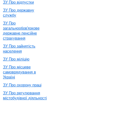
ЗУ Про відпустки
ЗУ Про державну
службу
ЗУ Про
загальнообов'язкове
державне пенсійне
страхування
ЗУ Про зайнятість
населення
ЗУ Про міліцію
ЗУ Про місцеве
самоврядування в
Україні
ЗУ Про охорону праці
ЗУ Про регулювання
містобудівної діяльності