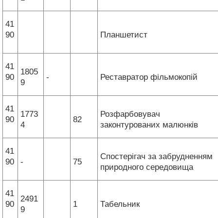
41
90
Планшетист
41
1805
90
-
Реставратор фільмокопій
9
41
1773
Розфарбовувач
90
82
4
законтурованих малюнків
41
Спостерігач за забрудненням
90
-
75
природного середовища
41
2491
90
1
Табельник
9