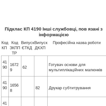
Підклас КП 4190 Інші службовці, пов язані з
інформацією
Код
Код
Випуск
Випуск
Професійна назва роботи
КП
ЗКПП
ЄТКД
ДКХП
ТР
41
1672
Готувач основи для
90
62
9
мультиплікаційних малюнків
41
1656
90
82
Друкар субтитрування
8
41