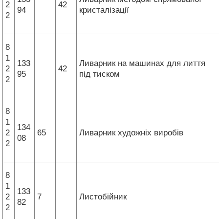
2
42
94
кристалізації
2
8
1
133
Ливарник на машинах для лиття
2
42
95
під тиском
2
8
1
134
2
65
Ливарник художніх виробів
08
2
8
1
133
2
7
Листобійник
82
2