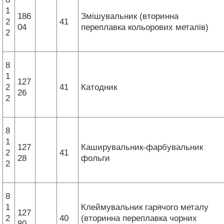
1
186
Змішувальник (вторинна
2
41
04
переплавка кольорових металів)
2
8
1
127
2
41
Катодник
26
2
8
1
127
Каширувальник-фарбувальник
2
41
28
фольги
2
8
1
Клеймувальник гарячого металу
127
2
40
(вторинна переплавка чорних
80