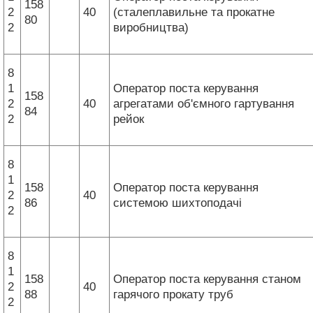
158
2
40
(сталеплавильне та прокатне
80
2
виробництва)
8
1
Оператор поста керування
158
2
40
агрегатами об'ємного гартування
84
2
рейок
8
1
158
Оператор поста керування
2
40
86
системою шихтоподачі
2
8
1
158
Оператор поста керування станом
2
40
88
гарячого прокату труб
2