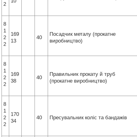
10
2
8
1
169
Посадчик металу (прокатне
2
40
13
виробництво)
2
8
1
169
Правильник прокату й труб
2
40
38
(прокатне виробництво)
2
8
1
170
2
40
Пресувальник коліс та бандажів
34
2