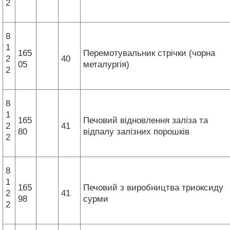
2
8
1
165
Перемотувальник стрічки (чорна
2
40
05
металургія)
2
8
1
165
Печовий відновлення заліза та
2
41
80
відпалу залізних порошків
2
8
1
165
Печовий з виробництва триоксиду
2
41
98
сурми
2