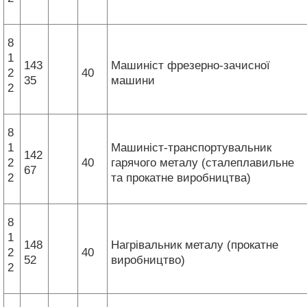
8
1
143
Машиніст фрезерно-зачисної
2
40
35
машини
2
8
1
Машиніст-транспортувальник
142
2
40
гарячого металу (сталеплавильне
67
2
та прокатне виробництва)
8
1
148
Нагрівальник металу (прокатне
2
40
52
виробництво)
2