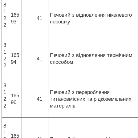
8
1
165
Печовий з відновлення нікелевого
2
41
93
порошку
2
8
1
165
Печовий з відновлення термічним
2
41
94
способом
2
8
1
Печовий з перероблення
165
2
41
титановмісних та рідкоземельних
96
2
матеріалів
8
1
165