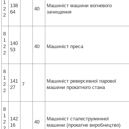
1
138
Машиніст машини вогневого
2
40
64
зачищення
2
8
1
140
2
40
Машиніст преса
53
2
8
1
141
Машиніст реверсивної парової
2
7
27
машини прокатного стана
2
8
1
142
Машиніст сталеструминної
2
40
16
машини (прокатне виробництво)
2