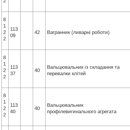
2
8
1
113
2
42
Вагранник (ливарні роботи)
09
2
8
1
113
Вальцювальник із складання та
2
40
37
перевалки клітей
2
8
1
113
Вальцювальник
2
40
40
профілевигинального агрегата
2