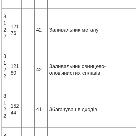
8
1
121
2
42
Заливальник металу
76
2
8
1
121
Заливальник свинцево-
2
42
80
олов'янистих сплавів
2
8
1
152
2
41
Збагачувач відходів
44
2
8