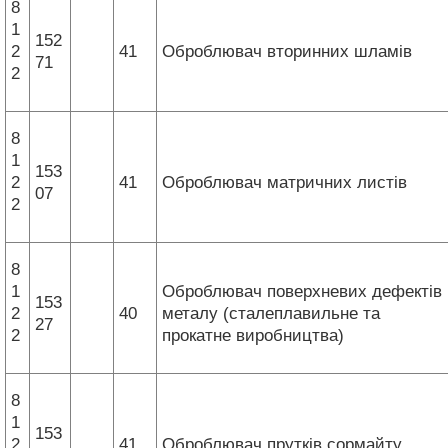
8
1
152
2
41
Оброблювач вторинних шламів
71
2
8
1
153
2
41
Оброблювач матричних листів
07
2
8
1
Оброблювач поверхневих дефектів
153
2
40
металу (сталеплавильне та
27
2
прокатне виробництва)
8
1
153
2
41
Оброблювач прутків сормайту