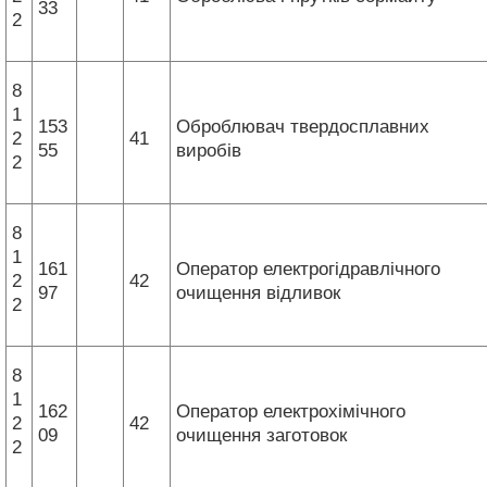
33
2
8
1
153
Оброблювач твердосплавних
2
41
55
виробів
2
8
1
161
Оператор електрогідравлічного
2
42
97
очищення відливок
2
8
1
162
Оператор електрохімічного
2
42
09
очищення заготовок
2