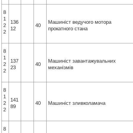
8
1
136
Машиніст ведучого мотора
2
40
12
прокатного стана
2
8
1
137
Машиніст завантажувальних
2
40
23
механізмів
2
8
1
141
2
40
Машиніст зливколамача
89
2
8