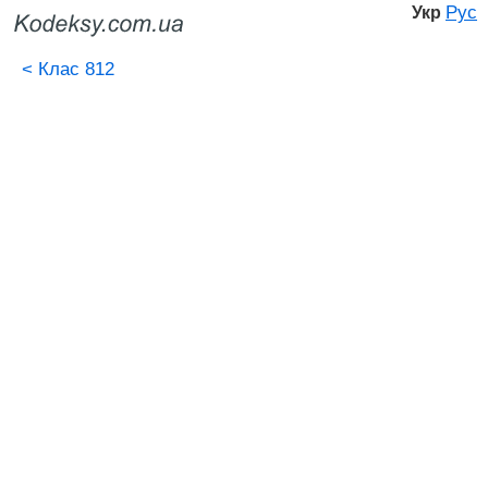
Рус
Укр
<
Клас 812