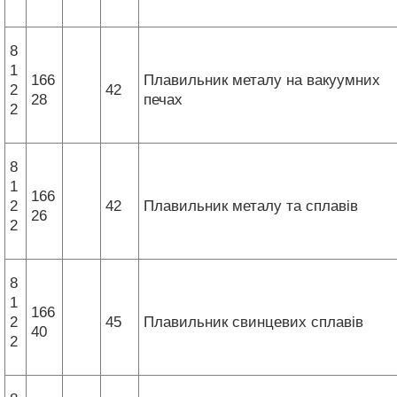
8
1
166
Плавильник металу на вакуумних
2
42
28
печах
2
8
1
166
2
42
Плавильник металу та сплавів
26
2
8
1
166
2
45
Плавильник свинцевих сплавів
40
2