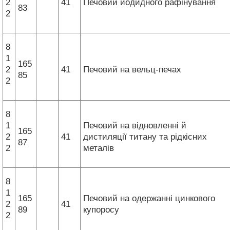
2
41
Печовий йодидного рафінування
83
2
8
1
165
2
41
Печовий на вельц-печах
85
2
8
1
Печовий на відновленні й
165
2
41
дистиляції титану та рідкісних
87
2
металів
8
1
165
Печовий на одержанні цинкового
2
41
89
купоросу
2