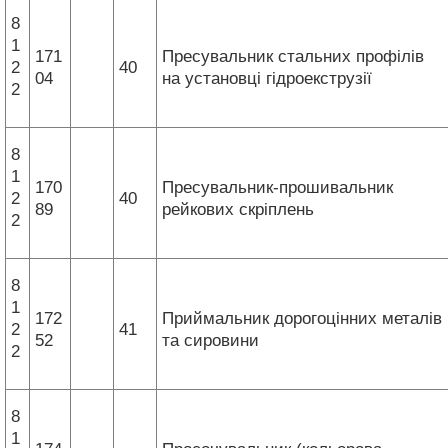
8
1
171
Пресувальник стальних профілів
2
40
04
на установці гідроекструзії
2
8
1
170
Пресувальник-прошивальник
2
40
89
рейкових скріплень
2
8
1
172
Приймальник дорогоцінних металів
2
41
52
та сировини
2
8
1