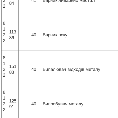
2
41
Варник ливарних мастил
84
2
8
1
113
2
40
Варник пеку
86
2
8
1
151
2
40
Випалювач відходів металу
83
2
8
1
125
2
40
Випробувач металу
91
2