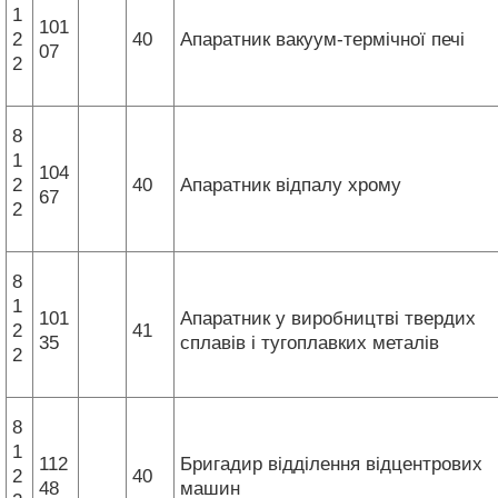
1
101
2
40
Апаратник вакуум-термічної печі
07
2
8
1
104
2
40
Апаратник відпалу хрому
67
2
8
1
101
Апаратник у виробництві твердих
2
41
35
сплавів і тугоплавких металів
2
8
1
112
Бригадир відділення відцентрових
2
40
48
машин