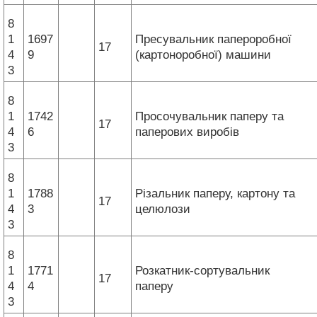
8
1
1697
Пресувальник папероробної
17
4
9
(картоноробної) машини
3
8
1
1742
Просочувальник паперу та
17
4
6
паперових виробів
3
8
1
1788
Різальник паперу, картону та
17
4
3
целюлози
3
8
1
1771
Розкатник-сортувальник
17
4
4
паперу
3