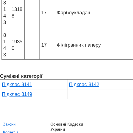
8
1
1318
17
Фарбоукладач
4
8
3
8
1
1935
17
Філігранник паперу
4
0
3
Суміжні категорії
Підклас 8141
Підклас 8142
Підклас 8149
Закони
Основні Кодески
України
Кодекси