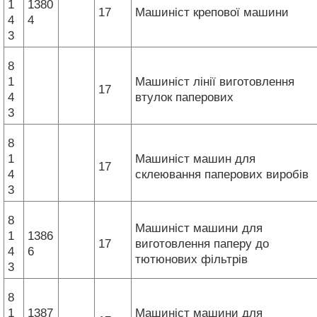
1
1380
17
Машиніст крепової машини
4
4
3
8
1
Машиніст лінії виготовлення
17
4
втулок паперових
3
8
1
Машиніст машин для
17
4
склеювання паперових виробів
3
8
Машиніст машини для
1
1386
17
виготовлення паперу до
4
6
тютюнових фільтрів
3
8
1
1387
Машиніст машини для