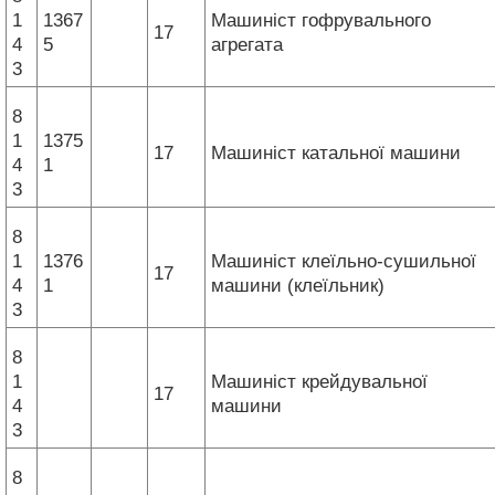
1
1367
Машиніст гофрувального
17
4
5
агрегата
3
8
1
1375
17
Машиніст катальної машини
4
1
3
8
1
1376
Машиніст клеїльно-сушильної
17
4
1
машини (клеїльник)
3
8
1
Машиніст крейдувальної
17
4
машини
3
8