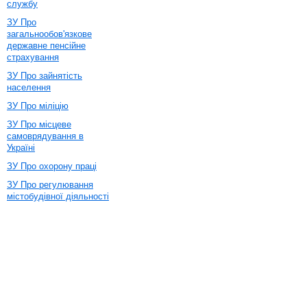
службу
ЗУ Про
загальнообов'язкове
державне пенсійне
страхування
ЗУ Про зайнятість
населення
ЗУ Про міліцію
ЗУ Про місцеве
самоврядування в
Україні
ЗУ Про охорону праці
ЗУ Про регулювання
містобудівної діяльності