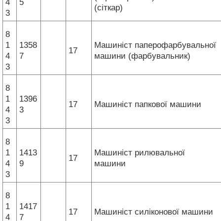
4
5
(сіткар)
3
8
1
1358
Машиніст паперофарбувальної
17
4
7
машини (фарбувальник)
3
8
1
1396
17
Машиніст папкової машини
4
3
3
8
1
1413
Машиніст рилювальної
17
4
9
машини
3
8
1
1417
17
Машиніст силіконової машини
4
7