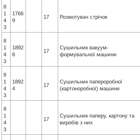
8
1
1766
17
Розмотувач стрічок
4
9
3
8
1
1892
Сушильник вакуум-
17
4
6
формувальної машини
3
8
1
1892
Сушильник папероробної
17
4
4
(картоноробної) машини
3
8
1
Сушильник паперу, картону та
17
4
виробів з них
3