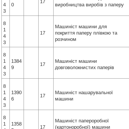
17
4
0
виробництва виробів з паперу
3
8
Машиніст машини для
1
17
покриття паперу плівкою та
4
розчином
3
8
1
1384
Машиніст машини
17
4
9
довговолокнистих паперів
3
8
1
1390
Машиніст нашарувальної
17
4
6
машини
3
8
Машиніст папероробної
1
1358
17
(картоноробної) машини