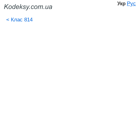
Рус
Укр
<
Клас 814