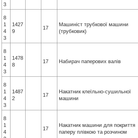
3
8
1
1427
Машиніст трубкової машини
17
4
9
(трубковик)
3
8
1
1478
17
Набирач паперових валів
4
8
3
8
1
1487
Накатник клеїльно-сушильної
17
4
2
машини
3
8
1
Накатник машини для покриття
17
4
паперу плівкою та розчином