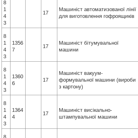
8
1
Машиніст автоматизованої лінії
17
4
для виготовлення гофроящиків
3
8
1
1356
Машиніст бітумувальної
17
4
7
машини
3
8
Машиніст вакуум-
1
1360
17
формувальної машини (вироби
4
6
з картону)
3
8
1
1364
Машиніст висікально-
17
4
4
штампувальної машини
3
8