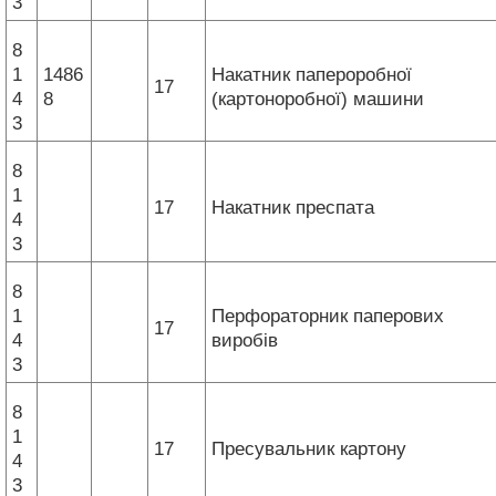
3
8
1
1486
Накатник папероробної
17
4
8
(картоноробної) машини
3
8
1
17
Накатник преспата
4
3
8
1
Перфораторник паперових
17
4
виробів
3
8
1
17
Пресувальник картону
4
3