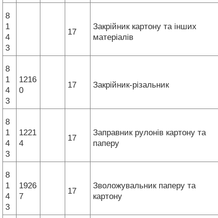
8
1
Закрійник картону та інших
17
4
матеріалів
3
8
1
1216
17
Закрійник-різальник
4
0
3
8
1
1221
Заправник рулонів картону та
17
4
4
паперу
3
8
1
1926
Зволожувальник паперу та
17
4
7
картону
3