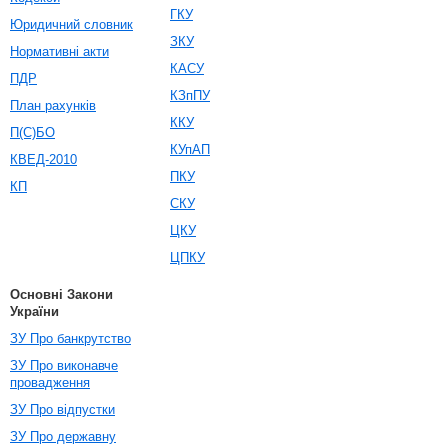
ГКУ
Юридичний словник
ЗКУ
Нормативні акти
КАСУ
ПДР
КЗпПУ
План рахунків
ККУ
П(С)БО
КУпАП
КВЕД-2010
ПКУ
КП
СКУ
ЦКУ
ЦПКУ
Основні Закони
України
ЗУ Про банкрутство
ЗУ Про виконавче
провадження
ЗУ Про відпустки
ЗУ Про державну