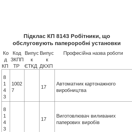
Підклас КП 8143 Робітники, що
обслуговують папероробні установки
Ко
Код
Випус
Випус
Професійна назва роботи
д
ЗКПП
к
к
КП
ТР
ЄТКД
ДКХП
8
1
1002
Автоматник картонажного
17
4
7
виробництва
3
8
1
Виготовлювач виливаних
17
4
паперових виробів
3