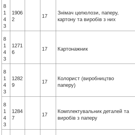
8
1
1906
Знімач целюлози, паперу,
17
4
2
картону та виробів з них
3
8
1
1271
17
Картонажник
4
6
3
8
1
1282
Колорист (виробництво
17
4
9
паперу)
3
8
1
1284
Комплектувальник деталей та
17
4
7
виробів з паперу
3