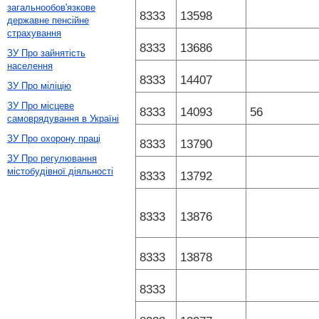
загальнообов'язкове
8333
13598
державне пенсійне
страхування
8333
13686
ЗУ Про зайнятість
населення
8333
14407
ЗУ Про міліцію
ЗУ Про місцеве
8333
14093
56
самоврядування в Україні
ЗУ Про охорону праці
8333
13790
ЗУ Про регулювання
містобудівної діяльності
8333
13792
8333
13876
8333
13878
8333