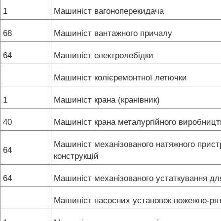
1
Машиніст вагоноперекидача
68
Машиніст вантажного причалу
64
Машиніст електролебідки
Машиніст колієремонтної летючки
1
Машиніст крана (кранівник)
40
Машиніст крана металургійного виробниц
Машиніст механізованого натяжного прис
64
конструкцій
64
Машиніст механізованого устаткування для
Машиніст насосних установок пожежно-ря