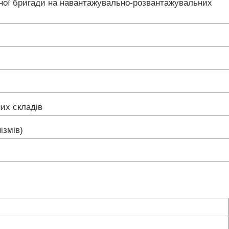
сної бригади на навантажувально-розвантажувальних
них складів
ізмів)