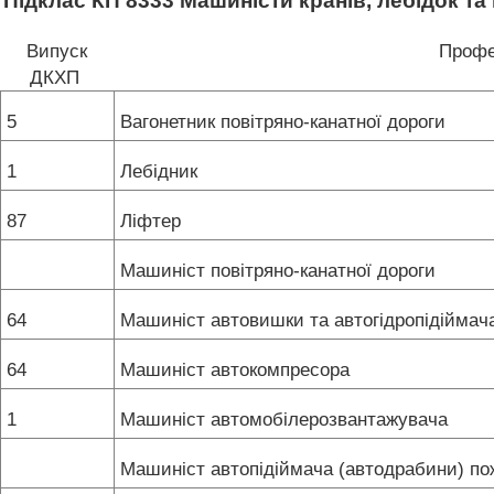
Підклас КП 8333 Машиністи кранів, лебідок та
Випуск
Профе
ДКХП
5
Вагонетник повітряно-канатної дороги
1
Лебідник
87
Ліфтер
Машиніст повітряно-канатної дороги
64
Машиніст автовишки та автогідропідійма
64
Машиніст автокомпресора
1
Машиніст автомобілерозвантажувача
Машиніст автопідіймача (автодрабини) п