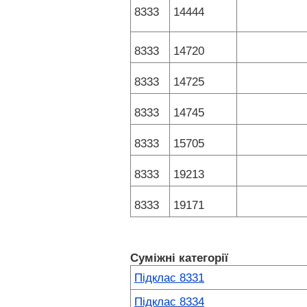
8333
14444
8333
14720
8333
14725
8333
14745
8333
15705
8333
19213
8333
19171
Суміжні категорії
Підклас 8331
Підклас 8334