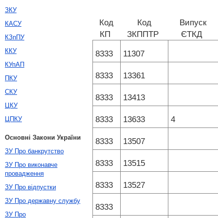
ЗКУ
Код
Код
Випуск
КАСУ
КП
ЗКППТР
ЄТКД
КЗпПУ
ККУ
8333
11307
КУпАП
8333
13361
ПКУ
СКУ
8333
13413
ЦКУ
8333
13633
4
ЦПКУ
Основні Закони України
8333
13507
ЗУ Про банкрутство
8333
13515
ЗУ Про виконавче
провадження
8333
13527
ЗУ Про відпустки
ЗУ Про державну службу
8333
ЗУ Про