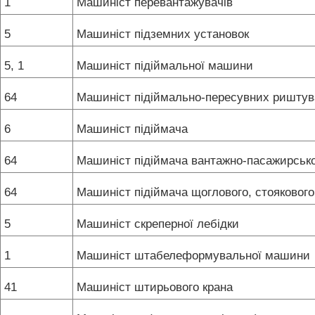
1
Машиніст перевантажувачів
5
Машиніст підземних установок
5, 1
Машиніст підіймальної машини
64
Машиніст підіймально-пересувних ришту
6
Машиніст підіймача
64
Машиніст підіймача вантажно-пасажирсько
64
Машиніст підіймача щоглового, стояковог
5
Машиніст скреперної лебідки
1
Машиніст штабелеформувальної машини
41
Машиніст штирьового крана