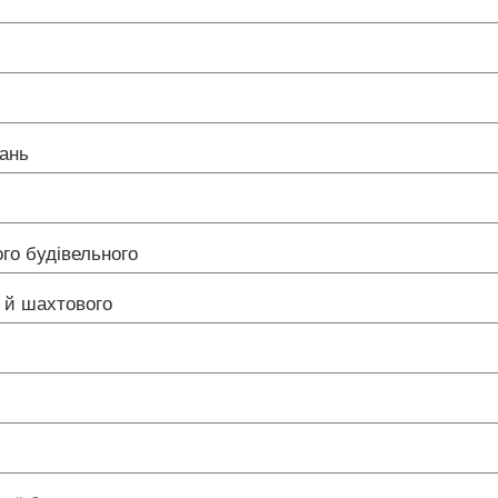
вань
го будівельного
о й шахтового