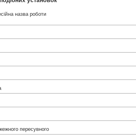
 подібних установок
сійна назва роботи
ча
ожежного пересувного