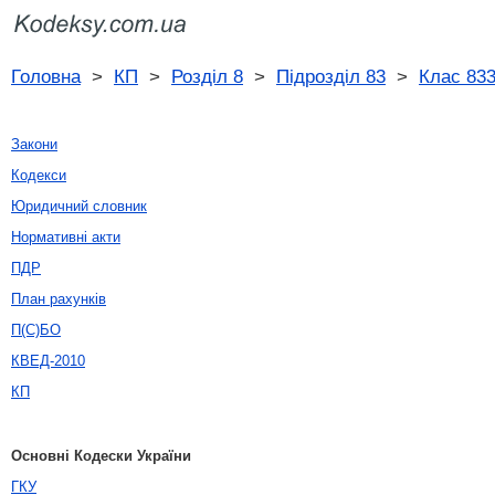
Головна
>
КП
>
Розділ 8
>
Підрозділ 83
>
Клас 83
Закони
Кодекси
Юридичний словник
Нормативні акти
ПДР
План рахунків
П(С)БО
КВЕД-2010
КП
Основні Кодески України
ГКУ