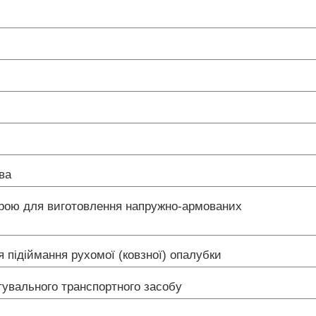
тва
трою для виготовлення напружно-армованих
 підіймання рухомої (ковзної) опалубки
тувального транспортного засобу