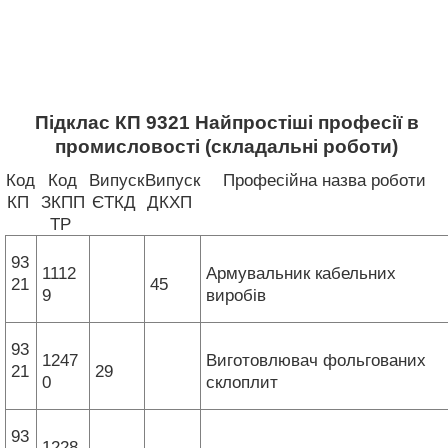
Підклас КП 9321 Найпростіші професії в
промисловості (складальні роботи)
Код
Код
Випуск
Випуск
Професійна назва роботи
КП
ЗКПП
ЄТКД
ДКХП
ТР
93
1112
Армувальник кабельних
21
45
9
виробів
93
1247
Виготовлювач фольгованих
21
29
0
склоплит
93
1228