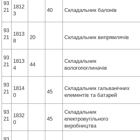
93
1812
21
40
Складальник балонів
3
93
1813
21
20
Складальник випрямлячів
8
93
1813
Складальник
21
44
4
вологопоглиначів
93
1814
Складальник гальванічних
21
45
0
елементів та батарей
93
Складальник
1832
21
45
електровугільного
0
виробництва
93