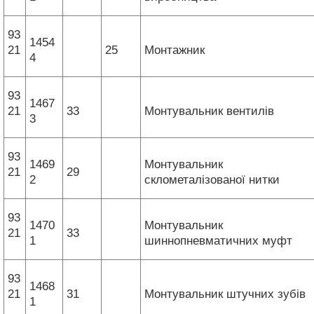
93
1454
21
25
Монтажник
4
93
1467
21
33
Монтувальник вентилів
3
93
1469
Монтувальник
21
29
2
склометалізованої нитки
93
1470
Монтувальник
21
33
1
шиннопневматичних муфт
93
1468
21
31
Монтувальник штучних зубів
1