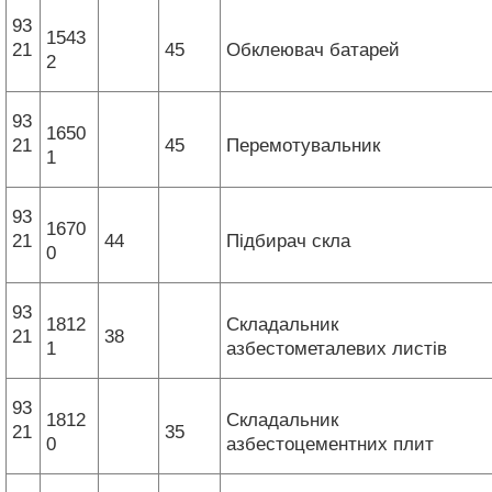
93
1543
21
45
Обклеювач батарей
2
93
1650
21
45
Перемотувальник
1
93
1670
21
44
Підбирач скла
0
93
1812
Складальник
21
38
1
азбестометалевих листів
93
1812
Складальник
21
35
0
азбестоцементних плит