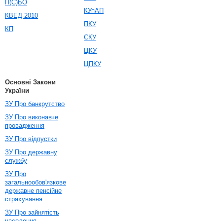
П(С)БО
КУпАП
КВЕД-2010
ПКУ
КП
СКУ
ЦКУ
ЦПКУ
Основні Закони
України
ЗУ Про банкрутство
ЗУ Про виконавче
провадження
ЗУ Про відпустки
ЗУ Про державну
службу
ЗУ Про
загальнообов'язкове
державне пенсійне
страхування
ЗУ Про зайнятість
населення