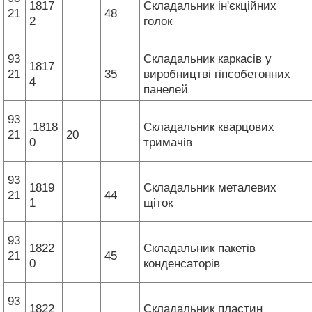
1817
Складальник ін'єкційних
21
48
2
голок
93
Складальник каркасів у
1817
21
35
виробництві гіпсобетонних
4
панелей
93
.1818
Складальник кварцових
21
20
0
тримачів
93
1819
Складальник металевих
21
44
1
щіток
93
1822
Складальник пакетів
21
45
0
конденсаторів
93
1822
Складальник пластин