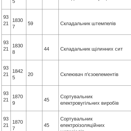
5
93
1830
21
59
Складальник штемпелів
7
93
1830
21
44
Складальник щілинних сит
8
93
1842
21
20
Склеювач п'єзоелементів
5
93
1870
Сортувальник
21
45
9
електровугільних виробів
93
Сортувальник
1870
21
45
електроізоляційних
7