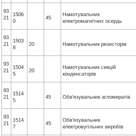
93
1506
Намотувальник
21
45
0
електромагнітних осердь
93
1503
21
20
Намотувальник резисторів
8
93
1504
Намотувальник секцій
21
20
5
конденсаторів
93
1514
21
45
Обв'язувальник агломератів
5
93
1514
Обв'язувальник
21
45
7
електровугільних виробів