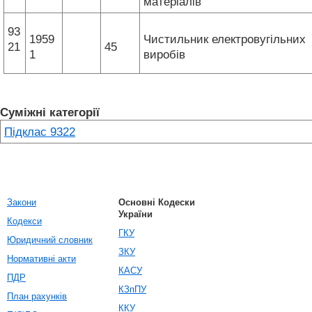
матеріалів
93
1959
Чистильник електровугільних
21
45
1
виробів
Суміжні категорії
Підклас 9322
Закони
Основні Кодески
України
Кодекси
ГКУ
Юридичний словник
ЗКУ
Нормативні акти
КАСУ
ПДР
КЗпПУ
План рахунків
ККУ