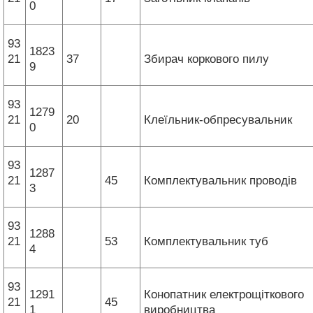
0
93
1823
21
37
Збирач коркового пилу
9
93
1279
21
20
Клеїльник-обпресувальник
0
93
1287
21
45
Комплектувальник проводів
3
93
1288
21
53
Комплектувальник туб
4
93
1291
Конопатник електрощіткового
21
45
1
виробництва