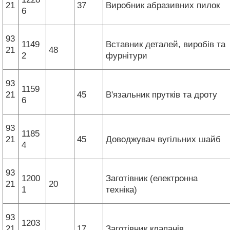
21
37
Виробник абразивних пилок
6
93
1149
Вставник деталей, виробів та
21
48
2
фурнітури
93
1159
21
45
В'язальник прутків та дроту
6
93
1185
21
45
Доводжувач вугільних шайб
4
93
1200
Заготівник (електронна
21
20
1
техніка)
93
1203
21
17
Заготівник клапанів