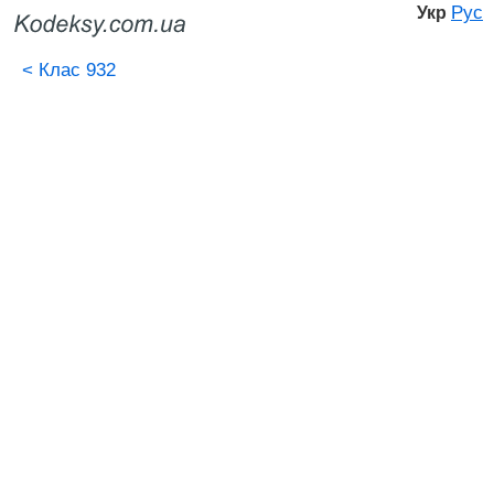
Рус
Укр
<
Клас 932