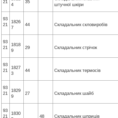
21
35
4
штучної шкіри
93
1826
21
44
Складальник скловиробів
7
93
1818
21
29
Складальник стрічок
9
93
1827
21
44
Складальник термосів
3
93
1829
21
27
Складальник шайб
9
93
1830
21
48
Складальник шприців