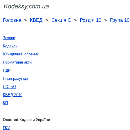
Головна
>
КВЕД
>
Секція C
>
Розділ 10
>
Група 10
Закони
Кодекси
Юридичний словник
Нормативні акти
ПДР
План рахунків
П(С)БО
КВЕД-2010
КП
Основні Кодески України
ГКУ