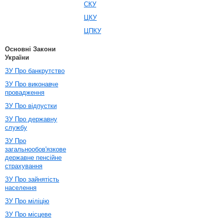
СКУ
ЦКУ
ЦПКУ
Основні Закони
України
ЗУ Про банкрутство
ЗУ Про виконавче
провадження
ЗУ Про відпустки
ЗУ Про державну
службу
ЗУ Про
загальнообов'язкове
державне пенсійне
страхування
ЗУ Про зайнятість
населення
ЗУ Про міліцію
ЗУ Про місцеве