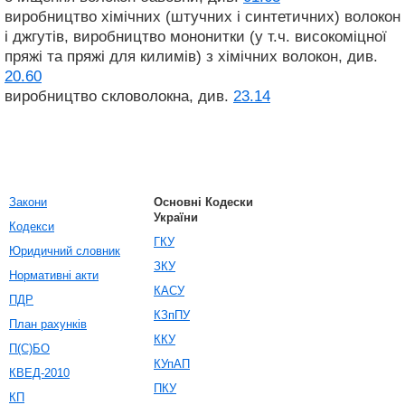
виробництво хімічних (штучних і синтетичних) волокон
і джгутів, виробництво мононитки (у т.ч. високоміцної
пряжі та пряжі для килимів) з хімічних волокон, див.
20.60
виробництво скловолокна, див.
23.14
Закони
Основні Кодески
України
Кодекси
ГКУ
Юридичний словник
ЗКУ
Нормативні акти
КАСУ
ПДР
КЗпПУ
План рахунків
ККУ
П(С)БО
КУпАП
КВЕД-2010
ПКУ
КП