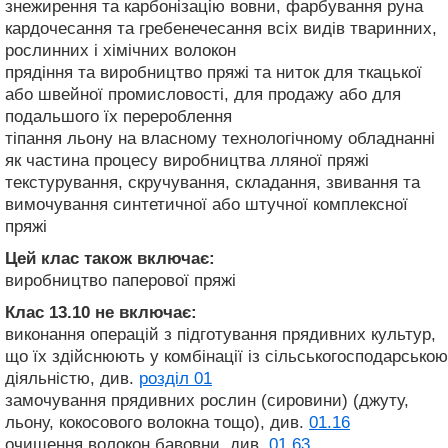
знежирення та карбонізацію вовни, фарбування руна
кардочесання та гребенечесання всіх видів тваринних,
рослинних і хімічних волокон
прядіння та виробництво пряжі та ниток для ткацької
або швейної промисловості, для продажу або для
подальшого їх перероблення
тіпання льону на власному технологічному обладнанні
як частина процесу виробництва лляної пряжі
текстурування, скручування, складання, звивання та
вимочування синтетичної або штучної комплексної
пряжі
Цей клас також включає:
виробництво паперової пряжі
Клас 13.10
не включає:
виконання операцій з підготування прядивних культур,
що їх здійснюють у комбінації із сільськогосподарською
діяльністю, див.
розділ 01
замочування прядивних рослин (сировини) (джуту,
льону, кокосового волокна тощо), див.
01.16
очищення волокон бавовни, див.
01.63