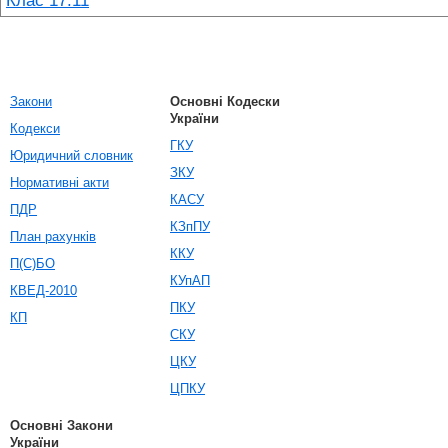
Клас 17.11
Закони
Основні Кодески
України
Кодекси
ГКУ
Юридичний словник
ЗКУ
Нормативні акти
КАСУ
ПДР
КЗпПУ
План рахунків
ККУ
П(С)БО
КУпАП
КВЕД-2010
ПКУ
КП
СКУ
ЦКУ
ЦПКУ
Основні Закони
України