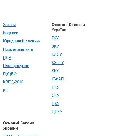
Закони
Основні Кодески
України
Кодекси
ГКУ
Юридичний словник
ЗКУ
Нормативні акти
КАСУ
ПДР
КЗпПУ
План рахунків
ККУ
П(С)БО
КУпАП
КВЕД-2010
ПКУ
КП
СКУ
ЦКУ
ЦПКУ
Основні Закони
України