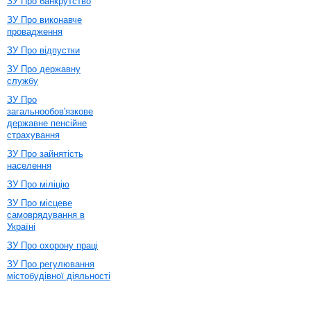
ЗУ Про банкрутство
ЗУ Про виконавче
провадження
ЗУ Про відпустки
ЗУ Про державну
службу
ЗУ Про
загальнообов'язкове
державне пенсійне
страхування
ЗУ Про зайнятість
населення
ЗУ Про міліцію
ЗУ Про місцеве
самоврядування в
Україні
ЗУ Про охорону праці
ЗУ Про регулювання
містобудівної діяльності