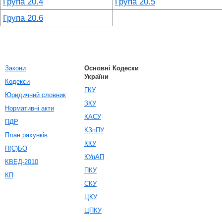
Група 20.4
Група 20.5
Група 20.6
Закони
Основні Кодески
України
Кодекси
ГКУ
Юридичний словник
ЗКУ
Нормативні акти
КАСУ
ПДР
КЗпПУ
План рахунків
ККУ
П(С)БО
КУпАП
КВЕД-2010
ПКУ
КП
СКУ
ЦКУ
ЦПКУ