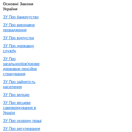
Основні Закони
України
ЗУ Про банкрутство
ЗУ Про виконавче
провадження
ЗУ Про відпустки
ЗУ Про державну
службу
ЗУ Про
загальнообов'язкове
державне пенсійне
страхування
ЗУ Про зайнятість
населення
ЗУ Про міліцію
ЗУ Про місцеве
самоврядування в
Україні
ЗУ Про охорону праці
ЗУ Про регулювання