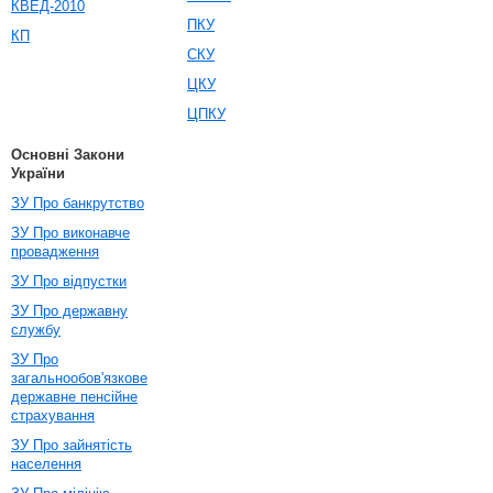
КВЕД-2010
ПКУ
КП
СКУ
ЦКУ
ЦПКУ
Основні Закони
України
ЗУ Про банкрутство
ЗУ Про виконавче
провадження
ЗУ Про відпустки
ЗУ Про державну
службу
ЗУ Про
загальнообов'язкове
державне пенсійне
страхування
ЗУ Про зайнятість
населення