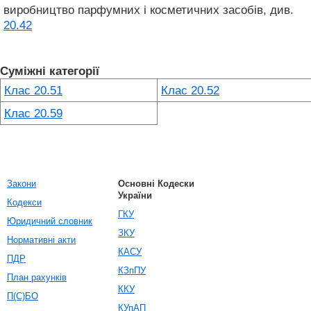
виробництво парфумних і косметичних засобів, див.
20.42
Суміжні категорії
Клас 20.51
Клас 20.52
Клас 20.59
Закони
Основні Кодески
України
Кодекси
ГКУ
Юридичний словник
ЗКУ
Нормативні акти
КАСУ
ПДР
КЗпПУ
План рахунків
ККУ
П(С)БО
КУпАП