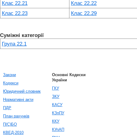
Клас 22.21
Клас 22.22
Клас 22.23
Клас 22.29
Суміжні категорії
Група 22.1
Закони
Основні Кодески
України
Кодекси
ГКУ
Юридичний словник
ЗКУ
Нормативні акти
КАСУ
ПДР
КЗпПУ
План рахунків
ККУ
П(С)БО
КУпАП
КВЕД-2010