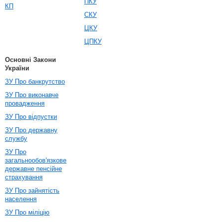
ПКУ
КП
СКУ
ЦКУ
ЦПКУ
Основні Закони
України
ЗУ Про банкрутство
ЗУ Про виконавче
провадження
ЗУ Про відпустки
ЗУ Про державну
службу
ЗУ Про
загальнообов'язкове
державне пенсійне
страхування
ЗУ Про зайнятість
населення
ЗУ Про міліцію