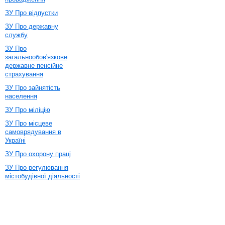
ЗУ Про відпустки
ЗУ Про державну
службу
ЗУ Про
загальнообов'язкове
державне пенсійне
страхування
ЗУ Про зайнятість
населення
ЗУ Про міліцію
ЗУ Про місцеве
самоврядування в
Україні
ЗУ Про охорону праці
ЗУ Про регулювання
містобудівної діяльності