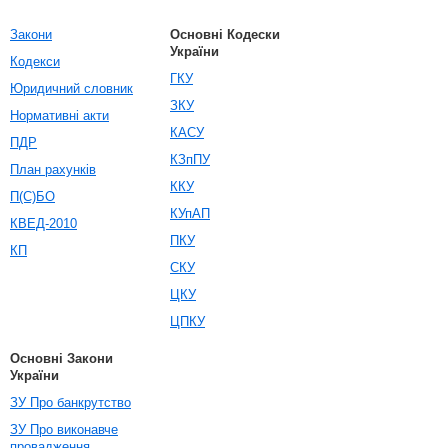
Закони
Основні Кодески
України
Кодекси
ГКУ
Юридичний словник
ЗКУ
Нормативні акти
КАСУ
ПДР
КЗпПУ
План рахунків
ККУ
П(С)БО
КУпАП
КВЕД-2010
ПКУ
КП
СКУ
ЦКУ
ЦПКУ
Основні Закони
України
ЗУ Про банкрутство
ЗУ Про виконавче
провадження