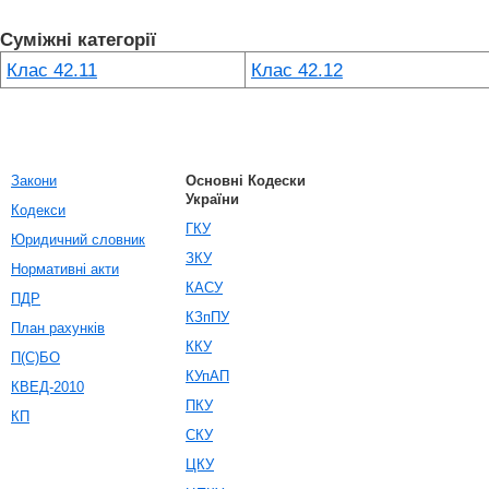
Суміжні категорії
Клас 42.11
Клас 42.12
Закони
Основні Кодески
України
Кодекси
ГКУ
Юридичний словник
ЗКУ
Нормативні акти
КАСУ
ПДР
КЗпПУ
План рахунків
ККУ
П(С)БО
КУпАП
КВЕД-2010
ПКУ
КП
СКУ
ЦКУ