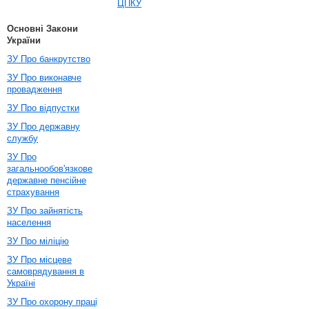
ЦПКУ
Основні Закони
України
ЗУ Про банкрутство
ЗУ Про виконавче
провадження
ЗУ Про відпустки
ЗУ Про державну
службу
ЗУ Про
загальнообов'язкове
державне пенсійне
страхування
ЗУ Про зайнятість
населення
ЗУ Про міліцію
ЗУ Про місцеве
самоврядування в
Україні
ЗУ Про охорону праці