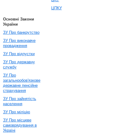
ЦПКУ
Основні Закони
України
ЗУ Про банкрутство
ЗУ Про виконавче
провадження
ЗУ Про відпустки
ЗУ Про державну
службу
ЗУ Про
загальнообов'язкове
державне пенсійне
страхування
ЗУ Про зайнятість
населення
ЗУ Про міліцію
ЗУ Про місцеве
самоврядування в
Україні