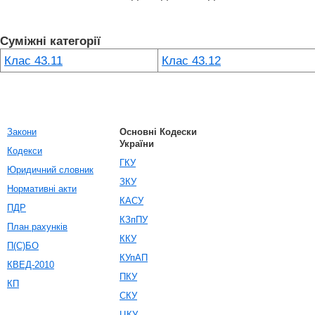
Суміжні категорії
Клас 43.11
Клас 43.12
Закони
Основні Кодески
України
Кодекси
ГКУ
Юридичний словник
ЗКУ
Нормативні акти
КАСУ
ПДР
КЗпПУ
План рахунків
ККУ
П(С)БО
КУпАП
КВЕД-2010
ПКУ
КП
СКУ
ЦКУ