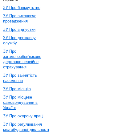
ЗУ Про банкрутство
ЗУ Про виконавче
провадження
ЗУ Про відпустки
ЗУ Про державну
службу
ЗУ Про
загальнообов'язкове
державне пенсійне
страхування
ЗУ Про зайнятість
населення
ЗУ Про міліцію
ЗУ Про місцеве
самоврядування в
Україні
ЗУ Про охорону праці
ЗУ Про регулювання
містобудівної діяльності