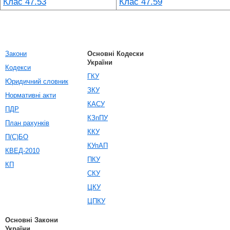
Клас 47.53
Клас 47.59
Закони
Основні Кодески
України
Кодекси
ГКУ
Юридичний словник
ЗКУ
Нормативні акти
КАСУ
ПДР
КЗпПУ
План рахунків
ККУ
П(С)БО
КУпАП
КВЕД-2010
ПКУ
КП
СКУ
ЦКУ
ЦПКУ
Основні Закони
України