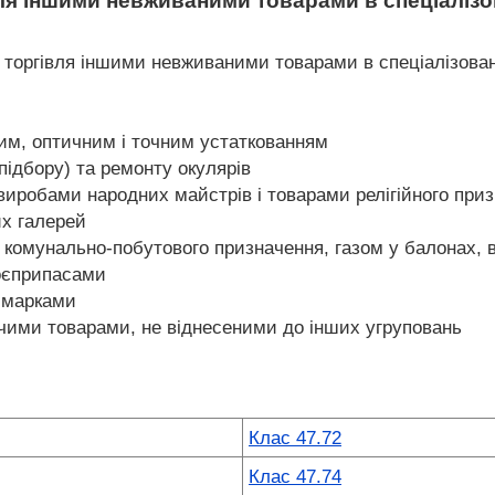
вля іншими невживаними товарами в спеціаліз
 торгівля іншими невживаними товарами в спеціалізован
им, оптичним і точним устаткованням
(підбору) та ремонту окулярів
 виробами народних майстрів і товарами релігійного при
их галерей
 комунально-побутового призначення, газом у балонах,
боєприпасами
а марками
чими товарами, не віднесеними до інших угруповань
Клас 47.72
Клас 47.74