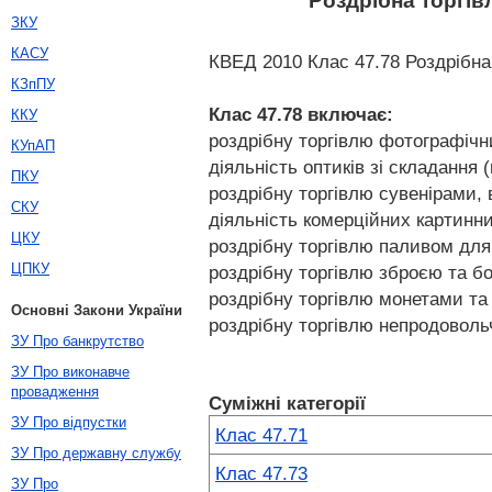
Роздрібна торгі
ЗКУ
КАСУ
КВЕД 2010 Клас 47.78 Роздрібна
КЗпПУ
Клас 47.78
включає:
ККУ
роздрібну торгівлю фотографічн
КУпАП
діяльність оптиків зі складання 
ПКУ
роздрібну торгівлю сувенірами,
СКУ
діяльність комерційних картинн
ЦКУ
роздрібну торгівлю паливом для
ЦПКУ
роздрібну торгівлю зброєю та 
роздрібну торгівлю монетами т
Основні Закони України
роздрібну торгівлю непродоволь
ЗУ Про банкрутство
ЗУ Про виконавче
провадження
Суміжні категорії
ЗУ Про відпустки
Клас 47.71
ЗУ Про державну службу
Клас 47.73
ЗУ Про