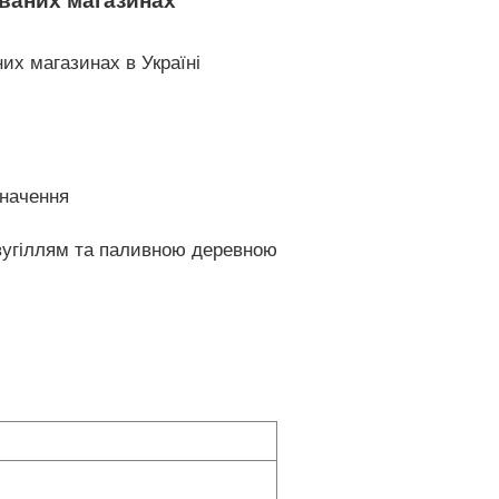
ованих магазинах
их магазинах в Україні
значення
 вугіллям та паливною деревною