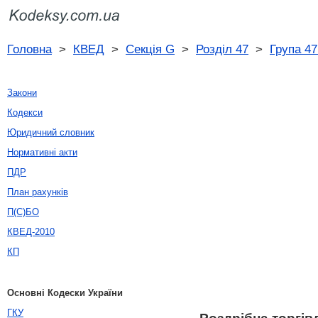
Головна
>
КВЕД
>
Секція G
>
Розділ 47
>
Група 47
Закони
Кодекси
Юридичний словник
Нормативні акти
ПДР
План рахунків
П(С)БО
КВЕД-2010
КП
Основні Кодески України
ГКУ