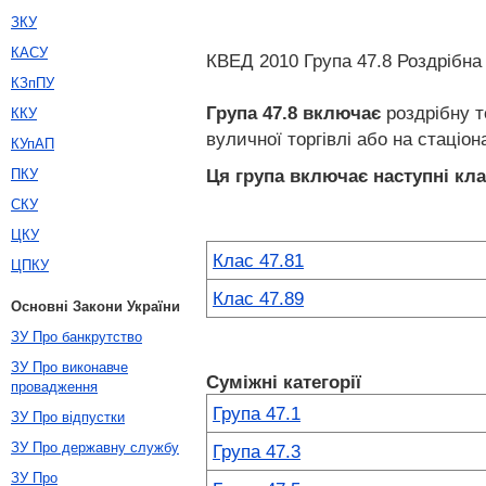
ЗКУ
КАСУ
КВЕД 2010 Група 47.8 Роздрібна т
КЗпПУ
Група 47.8
включає
роздрібну т
ККУ
вуличної торгівлі або на стаціон
КУпАП
Ця група включає наступні кла
ПКУ
СКУ
ЦКУ
Клас 47.81
ЦПКУ
Клас 47.89
Основні Закони України
ЗУ Про банкрутство
ЗУ Про виконавче
Суміжні категорії
провадження
Група 47.1
ЗУ Про відпустки
ЗУ Про державну службу
Група 47.3
ЗУ Про