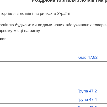
Роздрібна торгівля з лотків і на 
оргівля з лотків і на ринках в Україні
оргівлю будь-якими видами нових або уживаних товарів,
арному місці на ринку
си:
Клас 47.82
Група 47.2
Група 47.4