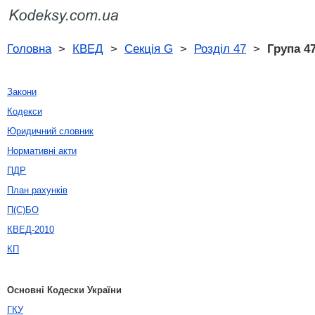
Головна
>
КВЕД
>
Секція G
>
Розділ 47
>
Група 47
Закони
Кодекси
Юридичний словник
Нормативні акти
ПДР
План рахунків
П(С)БО
КВЕД-2010
КП
Основні Кодески України
ГКУ