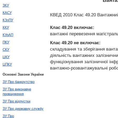
Ванта
ЗКУ
КАСУ
КВЕД 2010 Клас 49.20 Вантажний
КЗпПУ
Клас 49.20
включає:
ККУ
вантажні перевезення магістраль
КУпАП
Клас 49.20
не включає:
ПКУ
складування та зберігання ванта
СКУ
діяльність вантажних залізнични
ЦКУ
функціонування залізничної інф
ЦПКУ
вантажно-розвантажувальні роб
Основні Закони України
ЗУ Про банкрутство
ЗУ Про виконавче
провадження
ЗУ Про відпустки
ЗУ Про державну службу
ЗУ Про