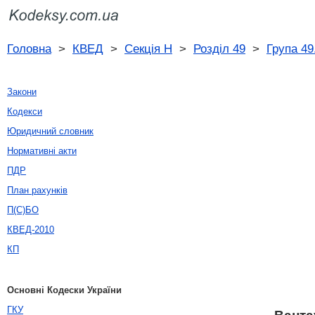
Головна
>
КВЕД
>
Секція H
>
Розділ 49
>
Група 49
Закони
Кодекси
Юридичний словник
Нормативні акти
ПДР
План рахунків
П(С)БО
КВЕД-2010
КП
Основні Кодески України
ГКУ