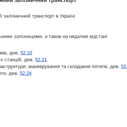
жний залізничний транспорт
 залізничний транспорт в Україні
ними залізницями, а також на недалекі відстані
жів, див.
52.10
х станцій, див.
52.21
раструктури; маневрування та складання потягів, див.
52
оти, див.
52.24