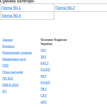
Суміжні категорії
Група 50.1
Група 50.2
Група 50.4
Закони
Основні Кодески
України
Кодекси
ГКУ
Юридичний словник
ЗКУ
Нормативні акти
КАСУ
ПДР
КЗпПУ
План рахунків
ККУ
П(С)БО
КУпАП
КВЕД-2010
ПКУ
КП
СКУ
ЦКУ