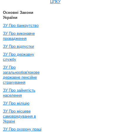
ЦПКУ
Основні Закони
України
ЗУ Про банкрутство
ЗУ Про виконавче
провадження
ЗУ Про відпустки
ЗУ Про державну
службу
ЗУ Про
загальнообов'язкове
державне пенсійне
страхування
ЗУ Про зайнятість
населення
ЗУ Про міліцію
ЗУ Про місцеве
самоврядування в
Україні
ЗУ Про охорону праці