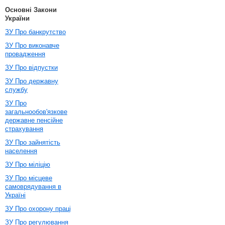
Основні Закони
України
ЗУ Про банкрутство
ЗУ Про виконавче
провадження
ЗУ Про відпустки
ЗУ Про державну
службу
ЗУ Про
загальнообов'язкове
державне пенсійне
страхування
ЗУ Про зайнятість
населення
ЗУ Про міліцію
ЗУ Про місцеве
самоврядування в
Україні
ЗУ Про охорону праці
ЗУ Про регулювання