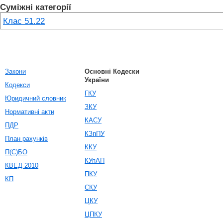
Суміжні категорії
Клас 51.22
Закони
Основні Кодески
України
Кодекси
ГКУ
Юридичний словник
ЗКУ
Нормативні акти
КАСУ
ПДР
КЗпПУ
План рахунків
ККУ
П(С)БО
КУпАП
КВЕД-2010
ПКУ
КП
СКУ
ЦКУ
ЦПКУ