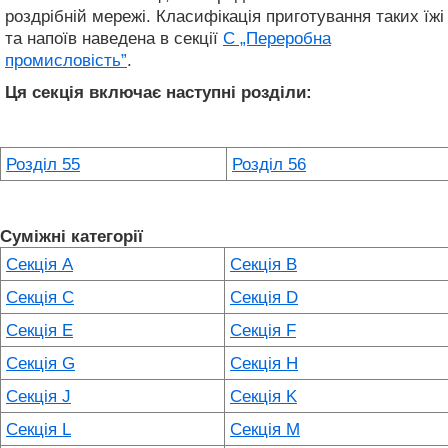
роздрібній мережі. Класифікація приготування таких їжі
та напоїв наведена в секції
C „Переробна
промисловість”
.
Ця секція включає наступні розділи:
Розділ 55
Розділ 56
Суміжні категорії
Секція A
Секція B
Секція C
Секція D
Секція E
Секція F
Секція G
Секція H
Секція J
Секція K
Секція L
Секція M