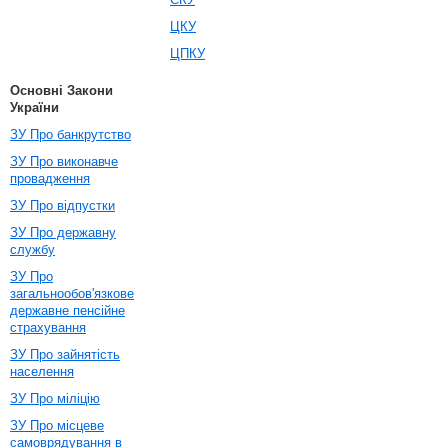
ЦКУ
ЦПКУ
Основні Закони
України
ЗУ Про банкрутство
ЗУ Про виконавче
провадження
ЗУ Про відпустки
ЗУ Про державну
службу
ЗУ Про
загальнообов'язкове
державне пенсійне
страхування
ЗУ Про зайнятість
населення
ЗУ Про міліцію
ЗУ Про місцеве
самоврядування в