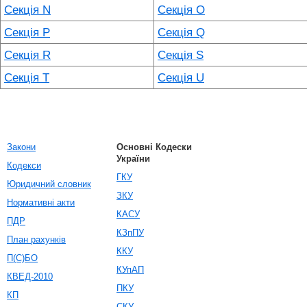
Секція N
Секція O
Секція P
Секція Q
Секція R
Секція S
Секція T
Секція U
Закони
Основні Кодески
України
Кодекси
ГКУ
Юридичний словник
ЗКУ
Нормативні акти
КАСУ
ПДР
КЗпПУ
План рахунків
ККУ
П(С)БО
КУпАП
КВЕД-2010
ПКУ
КП
СКУ