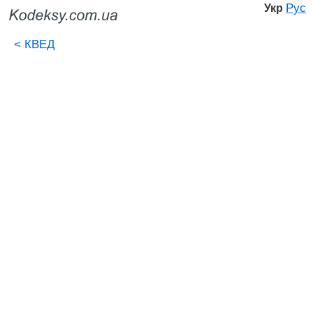
Рус
Укр
<
КВЕД