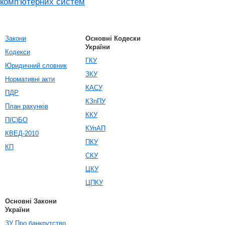
комп'ютерних систем
Закони
Основні Кодески
України
Кодекси
ГКУ
Юридичний словник
ЗКУ
Нормативні акти
КАСУ
ПДР
КЗпПУ
План рахунків
ККУ
П(С)БО
КУпАП
КВЕД-2010
ПКУ
КП
СКУ
ЦКУ
ЦПКУ
Основні Закони
України
ЗУ Про банкрутство