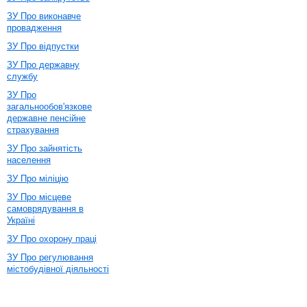
ЗУ Про виконавче
провадження
ЗУ Про відпустки
ЗУ Про державну
службу
ЗУ Про
загальнообов'язкове
державне пенсійне
страхування
ЗУ Про зайнятість
населення
ЗУ Про міліцію
ЗУ Про місцеве
самоврядування в
Україні
ЗУ Про охорону праці
ЗУ Про регулювання
містобудівної діяльності